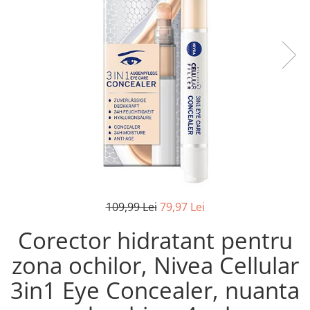
Pistoale de lipit
Perii de par electrice
Termometre bucatarie
Uscatoare de par
Tigai si Seturi
Unelte si aparate de masura
Uscatoare Rufe
Veioze si Lampi
Vopsele si Pigmenti
109,99 Lei
79,97 Lei
Corector hidratant pentru
zona ochilor, Nivea Cellular
3in1 Eye Concealer, nuanta