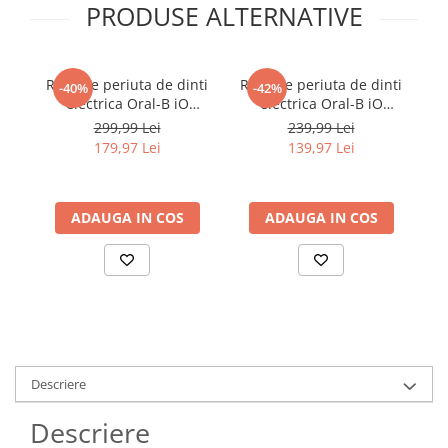
PRODUSE ALTERNATIVE
Rezerve periuta de dinti
Rezerve periuta de dinti
Pe
-40%
-42%
electrica Oral-B iO
electrica Oral-B iO
Ultimate Clean,
Ultimate Clean,
299,99 Lei
239,99 Lei
compatibile doar cu seria
compatibile doar cu seria
mi
179,97 Lei
139,97 Lei
iO, Negru, 8 buc
iO, Negru, 6 buc
21
se
fu
ADAUGA IN COS
ADAUGA IN COS
de
Descriere
Descriere