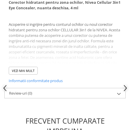
Corector hidratant pentru zona ochilor, Nivea Cellular 3in1
Eye Concealer, nuanta deschisa, 4 ml
Acoperire si ingrijire pentru conturul ochilor cu noul corector
hidratant pentru zona ochilor CELLULAR 3in1 de la NIVEA. Acesta
combina puterea de acoperire a unui corector cu puterea de
ingrijire anti-rid necesara zonei din jurul ochilor. Formula este
imbunatatita cu pigmenti minerali de inalta calitate, pentru a
acoperi eficient cearcanele, roseata si imperfectiunile - din orice
zona a fetei. De asemenea, contine acid hialuronic care ofera
hidratare intensa pentru 24 de ore si umple liniile fine si ridurile
de expresie. Ofera tenului un aspect sanatos, revigorat si radiant.
VEZI MAI MULT
La prima utilizare, apasa pompa in mod repetat pana cand
Informatii conformitate produs
produsul este gata de aplicare.
Review-uri
(0)
Beneficii:
Acopera cearcanele;
Ofera pielii din jurul ochilor un aspect radiant;
Asigura hidratare timp de 24 de ore;
FRECVENT CUMPARATE
Reduce vizibil liniile fine si de expresie;
Contine Acid hialuronic;