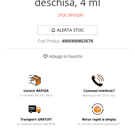
deschisa, 4 ml
STOC EPUIZAT
ALERTA STOC
Cod Produs:
4005900853578
Adauga la Favorite
Livrare RAPIDA
Comanzi telefonic?
In termen de 24 / 48 h
Apeleaza-ne! Click aici.
Transport GRATUIT
Retur rapid si simplu
la comenzi peste 200 RON
In 14 zile conform politicilor*