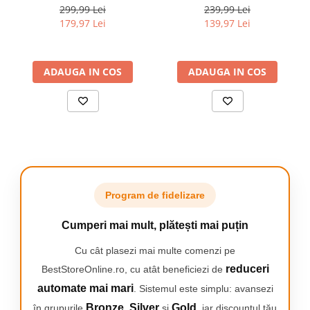
Clean, compatibile doar cu
Clean, compatibile doar cu
299,99 Lei
239,99 Lei
seria iO, Negru, 8 buc
seria iO, Negru, 6 buc
179,97 Lei
139,97 Lei
ADAUGA IN COS
ADAUGA IN COS
Program de fidelizare
Cumperi mai mult, plătești mai puțin
Cu cât plasezi mai multe comenzi pe
reduceri
BestStoreOnline.ro, cu atât beneficiezi de
automate mai mari
. Sistemul este simplu: avansezi
Bronze
Silver
Gold
în grupurile
,
și
, iar discountul tău