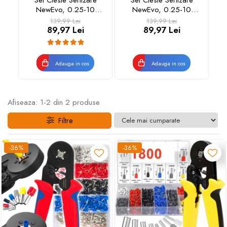
Set Cleste Sertizare
Set Cleste Sertizare
NewEvo, 0.25-10
NewEvo, 0.25-10
mm2, 1800 Pini
mm2, 1800 Pini
139,99 Lei
139,99 Lei
Terminali de Diferite
Terminali de Diferite
89,97 Lei
89,97 Lei
Dimensiuni, Rosu
Dimensiuni, Galben
Adauga in cos
Adauga in cos
Afiseaza:
1-
2
din
2
produse
Filtre
-36%
-36%