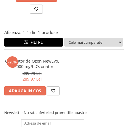
Persistente din Casă,
Pistoale de lipit
Perii de par electrice
Mașină și Birou, Galben
Termometre bucatarie
Uscatoare de par
Tigai si Seturi
Afiseaza:
1-
1
din
1
produse
Unelte si aparate de masura
Uscatoare Rufe
FILTRE
Veioze si Lampi
Vopsele si Pigmenti
Generator de Ozon NewEvo,
-28%
70.000 mg/h,Ozonator
Profesional 155W cu LCD și
399,99 Lei
Timer 120 min, 4 Plăci
289,97 Lei
Ceramice, pentru Eliminarea
Mirosurilor Persistente din
ADAUGA IN COS
Casă, Mașină și Birou, Galben
Newsletter
Nu rata ofertele si promotiile noastre