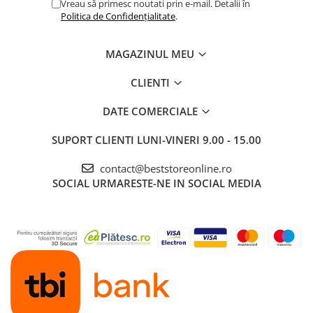
Vreau să primesc noutati prin e-mail. Detalii în
abur
Politica de Confidențialitate
.
Generatoare Ozon
Prajitoare de paine
MAGAZINUL MEU
Sandwich-maker
CLIENTI
Ghiozdane si genti
DATE COMERCIALE
Ingrijire personala & Cosmetice
Periute de dinti electrice
SUPORT CLIENTI
LUNI-VINERI 9.00 - 15.00
Accesorii Periute de Dinti Electrice
contact@beststoreonline.ro
Accesorii aparate de ras clasice
SOCIAL
URMARESTE-NE IN SOCIAL MEDIA
Accesorii aparate de ras electrice
Aparate cosmetice
Aparate de ras si tuns
Aparate masaj
Aparate pentru manichiura
pedichiura