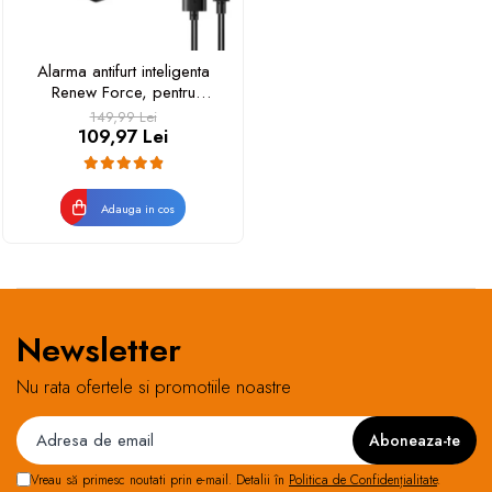
Alarma antifurt inteligenta
Renew Force, pentru
bicicleta, motocicleta,
149,99 Lei
trotineta 4 in 1 stop spate,
109,97 Lei
telecomanda wireless,
senzor frana, 3 sunete
alarma, reincarcabil USB, 4.5
Adauga in cos
x 4.5 x 3 cm, Negru
Newsletter
Nu rata ofertele si promotiile noastre
Vreau să primesc noutati prin e-mail. Detalii în
Politica de Confidențialitate
.