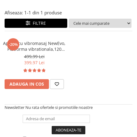
Afiseaza:
1-
1
din
1
produse
FILTRE
Aparat cu vibromasaj NewEvo,
-20%
Platforma vibrationala,120
niveluri de viteza, afisaj LED,
499,99 Lei
50Hz, 200W, Amplitudinea
399,97 Lei
vibratiei 0.8 mm, Greutate
maxim admisa 150kg,
Telecomanda,Negru
ADAUGA IN COS
Newsletter
Nu rata ofertele si promotiile noastre