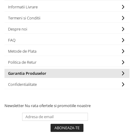
Maturi, mopuri si galeti
Informatii Livrare
Organizare si depozitare
Termeni si Conditii
Pistoale de lipit
Despre noi
Termometre bucatarie
FAQ
Tigai si Seturi
Metode de Plata
Unelte si aparate de masura
Uscatoare Rufe
Politica de Retur
Veioze si Lampi
Garantia Produselor
Vopsele si Pigmenti
Confidentialitate
Console, Jocuri & Accesorii
Electrocasnice & Climatizare
Aparate de vidat
Newsletter
Nu rata ofertele si promotiile noastre
Aspiratoare
Blendere & Tocatoare
Fiare, statii & aparate de calcat cu