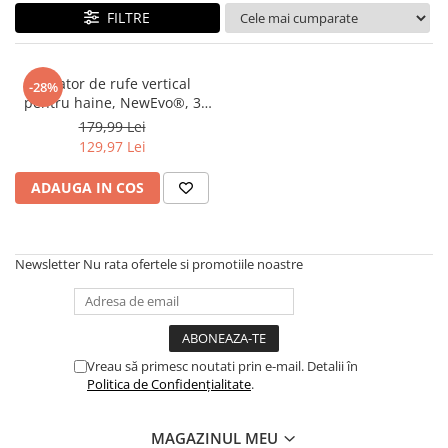
FILTRE
Uscator de rufe vertical
-28%
pentru haine, NewEvo®, 3
nivele, pliabil, 14 suporturi
179,99 Lei
pentru umerase, mobil pe
129,97 Lei
roti, Alb
ADAUGA IN COS
Newsletter
Nu rata ofertele si promotiile noastre
Vreau să primesc noutati prin e-mail. Detalii în
Politica de Confidențialitate
.
MAGAZINUL MEU