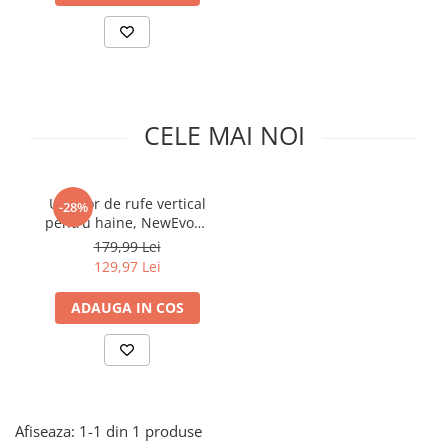
Pistoale de lipit
Perii de par electrice
Termometre bucatarie
Uscatoare de par
Tigai si Seturi
Unelte si aparate de masura
CELE MAI NOI
Uscatoare Rufe
Veioze si Lampi
Uscator de rufe vertical
Vopsele si Pigmenti
-28%
pentru haine, NewEvo®,
3 nivele, pliabil, 14
179,99 Lei
suporturi pentru
129,97 Lei
umerase, mobil pe roti,
Alb
ADAUGA IN COS
Afiseaza:
1-
1
din
1
produse