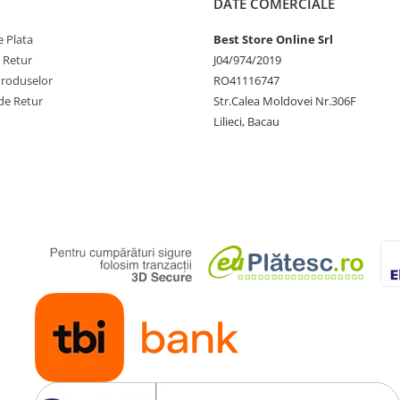
DATE COMERCIALE
 Plata
Best Store Online Srl
e Retur
J04/974/2019
Produselor
RO41116747
de Retur
Str.Calea Moldovei Nr.306F
Lilieci, Bacau