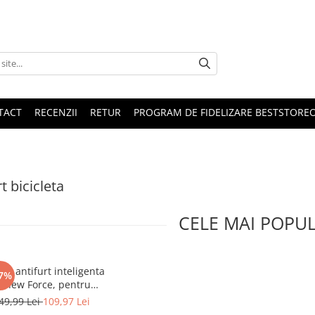
TACT
RECENZII
RETUR
PROGRAM DE FIDELIZARE BESTSTORE
t bicicleta
CELE MAI POPU
ma antifurt inteligenta
7%
enew Force, pentru
cicleta, motocicleta,
49,99 Lei
109,97 Lei
ineta 4 in 1 stop spate,