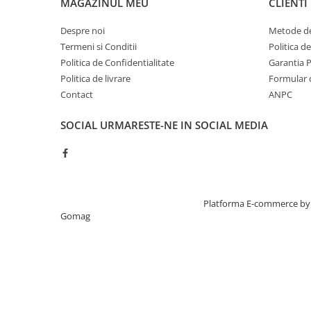
MAGAZINUL MEU
CLIENTI
abur
Despre noi
Metode de
Generatoare Ozon
Termeni si Conditii
Politica d
Prajitoare de paine
Politica de Confidentialitate
Garantia 
Sandwich-maker
Politica de livrare
Formular 
Contact
ANPC
Ghiozdane si genti
Ingrijire personala & Cosmetice
SOCIAL
URMARESTE-NE IN SOCIAL MEDIA
Periute de dinti electrice
Accesorii Periute de Dinti Electrice
Accesorii aparate de ras clasice
Accesorii aparate de ras electrice
Creat cu ❤ și cu 🧠 de TrifanDan.ro
Platforma E-commerce by
Gomag
Aparate cosmetice
Aparate de ras si tuns
Aparate masaj
Aparate pentru manichiura
pedichiura