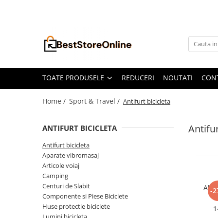
Toate Produsele
Accesorii aparate climatizare
Accesorii console gaming
Accesorii si Piese Aspiratoare
TOATE PRODUSELE
REDUCERI
NOUTATI
CON
Aspiratoare Universale
Home /
Sport & Travel /
Antifurt bicicleta
Dyson
iRobot Roomba
Antifur
ANTIFURT BICICLETA
Karcher Parkside
Antifurt bicicleta
Philips
Aparate vibromasaj
Tefal Rowenta X-Force Flex
Articole voiaj
Camping
Xiaomi Roborock
Centuri de Slabit
Alar
-2
Aspiratoare
Componente si Piese Biciclete
R
bi
Huse protectie biciclete
Auto Moto
1
trot
Lumini bicicleta