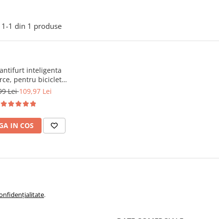
1-
1
din
1
produse
antifurt inteligenta
ce, pentru bicicleta,
eta, trotineta 4 in 1
99 Lei
109,97 Lei
pate, telecomanda
ss, senzor frana, 3
larma, reincarcabil
A IN COS
 x 4.5 x 3 cm, Negru
onfidențialitate
.