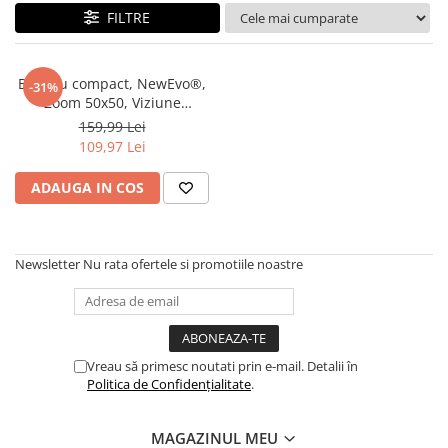
FILTRE
Maturi, mopuri si galeti
Organizare si depozitare
Pistoale de lipit
Binoclu compact, NewEvo®,
-31%
Zoom 50x50, Viziune
Termometre bucatarie
zi/noapte, BAK4 Prism, Negru
159,99 Lei
Tigai si Seturi
109,97 Lei
Unelte si aparate de masura
ADAUGA IN COS
Uscatoare Rufe
Veioze si Lampi
Newsletter
Nu rata ofertele si promotiile noastre
Vopsele si Pigmenti
Console, Jocuri & Accesorii
Electrocasnice & Climatizare
Aparate de vidat
Vreau să primesc noutati prin e-mail. Detalii în
Aspiratoare
Politica de Confidențialitate
.
Blendere & Tocatoare
MAGAZINUL MEU
Fiare, statii & aparate de calcat cu