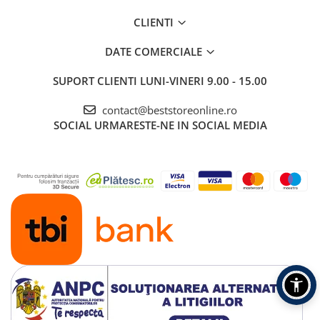
abur
CLIENTI
Generatoare Ozon
DATE COMERCIALE
Prajitoare de paine
Sandwich-maker
SUPORT CLIENTI
LUNI-VINERI 9.00 - 15.00
Ghiozdane si genti
contact@beststoreonline.ro
Ingrijire personala & Cosmetice
SOCIAL
URMARESTE-NE IN SOCIAL MEDIA
Periute de dinti electrice
Accesorii Periute de Dinti Electrice
Accesorii aparate de ras clasice
Accesorii aparate de ras electrice
Aparate cosmetice
Aparate de ras si tuns
Aparate masaj
Aparate pentru manichiura
pedichiura