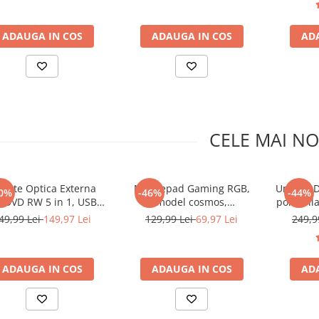
er, Reader DVD Player
iluminare, Cablu USB
Reader 
tru Windows, Laptop,
inclus, suprafata anti
Windows
ADAUGA IN COS
ADAUGA IN COS
AD
PC, Negru
alunecare, Multicolor
CELE MAI NO
itate Optica Externa
Mousepad Gaming RGB,
Unitate 
0%
-46%
-44%
/DVD RW 5 in 1, USB
model cosmos,
portabil
 port USB-C, cititor de
800x300x3mm, Iluminare
C, Hub U
49,99 Lei
149,97 Lei
129,99 Lei
69,97 Lei
249,9
uri SD si MicroSD, Disk
RGB, 14 moduri de
carduri
er, Reader DVD Player
iluminare, Cablu USB
Reader 
tru Windows, Laptop,
inclus, suprafata anti
Windows
ADAUGA IN COS
ADAUGA IN COS
AD
PC, Negru
alunecare, Multicolor