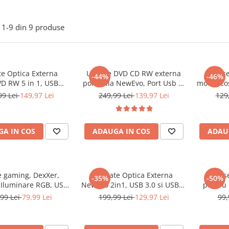
1-
9
din
9
produse
te Optica Externa
Unitate DVD CD RW externa
Mouse
-44%
-46%
D RW 5 in 1, USB
portabila NewEvo, Port Usb C,
model co
rt USB-C, cititor de
Hub USB 3.0, Cititor de
Iluminar
99 Lei
149,97 Lei
249,99 Lei
139,97 Lei
129
SD si MicroSD, Disk
carduri SD, Disk Burner,
iluminar
 Reader DVD Player
Reader DVD Player pentru
supraf
indows, Laptop, PC,
Windows 10, Laptop, PC,
A IN COS
ADAUGA IN COS
ADAU
Negru
Negru
 gaming, DexXer,
Unitate Optica Externa
Mouse
-35%
-50%
 Iluminare RGB, USB,
NewEvo 2in1, USB 3.0 si USB-C
pentru 
 2.4 G, FastCharge,
3.1, DVD CD-RW, Driver pentru
piele
99 Lei
79,99 Lei
199,99 Lei
129,97 Lei
99,
 ergonomic, Negru
Laptop, Plug & Play, Aluminiu
Gri/