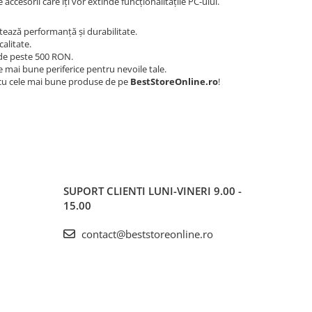
e accesorii care îți vor extinde funcționalitățile PC-ului.
tează performanță și durabilitate.
alitate.
 de peste 500 RON.
le mai bune periferice pentru nevoile tale.
ă cu cele mai bune produse de pe
BestStoreOnline.ro
!
SUPORT CLIENTI
LUNI-VINERI 9.00 -
15.00
contact@beststoreonline.ro