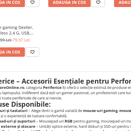
A IN COS
ADAUGA IN COS
ADAU
 gaming DexXer,
less 2.4 G, USB,
tCharge, Design
99 Lei
79,97 Lei
omic, Negru Rosu
A IN COS
erice – Accesorii Esențiale pentru Per
oreOnline.ro
, categoria
Periferice
îți oferă o selecție extinsă de produse e
u laptopului. Indiferent dacă ești un gamer pasionat, un profesionist care lucr
si toate perifericele de care ai nevoie.
se Disponibile:
ri și tastaturi
– Alege dintr-o gamă variată de
mouse-uri gaming
,
mouse
 și o experiență de tastare confortabilă.
ad-uri și suporturi
– Mousepad-uri
RGB
pentru gaming, mousepad-uri mari 
 externe și stocare
– Unități optice externe, hard diskuri și SSD-uri pentru s