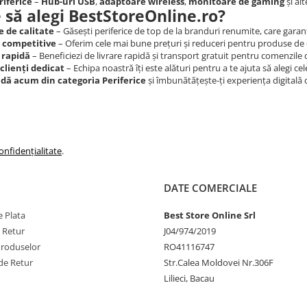
riferice
–
Hub-uri USB
,
adaptoare wireless
,
monitoare de gaming
și alt
 să alegi BestStoreOnline.ro?
 de calitate
– Găsești periferice de top de la branduri renumite, care garan
i competitive
– Oferim cele mai bune prețuri și reduceri pentru produse de c
 rapidă
– Beneficiezi de livrare rapidă și transport gratuit pentru comenzile
clienți dedicat
– Echipa noastră îți este alături pentru a te ajuta să alegi ce
ă acum din categoria Periferice
și îmbunătățește-ți experiența digital
onfidențialitate
.
DATE COMERCIALE
 Plata
Best Store Online Srl
e Retur
J04/974/2019
Produselor
RO41116747
de Retur
Str.Calea Moldovei Nr.306F
Lilieci, Bacau