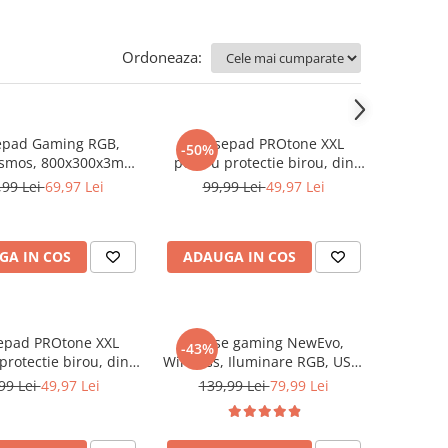
Ordoneaza:
pad Gaming RGB,
Mousepad PROtone XXL
-50%
smos, 800x300x3mm,
pentru protectie birou, din
e RGB, 14 moduri de
piele pu, cu doua fete
,99 Lei
69,97 Lei
99,99 Lei
49,97 Lei
e, Cablu USB inclus,
Albastru/Roz, 90x45 cm
ata anti alunecare,
Multicolor
GA IN COS
ADAUGA IN COS
pad PROtone XXL
Mouse gaming NewEvo,
-43%
protectie birou, din
Wireless, Iluminare RGB, USB,
 pu, cu doua fete
Wireless 2.4 G, FastCharge,
99 Lei
49,97 Lei
139,99 Lei
79,99 Lei
Negru, 90x45 cm
Design ergonomic, 2 Butoane
Programabile, Negru