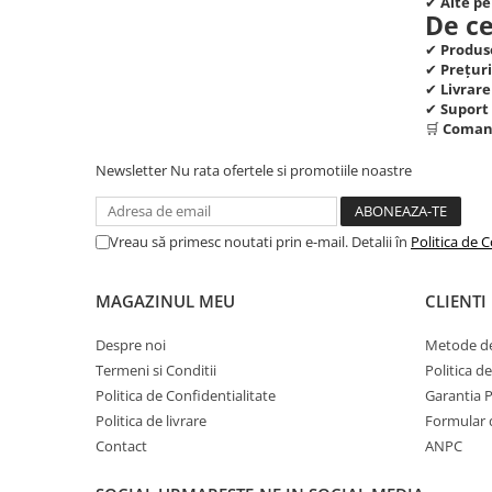
✔
Alte pe
Dispozitive si Accesorii medicale
De ce
de uz casnic
✔
Produse
Epilatoare
✔
Prețur
✔
Livrare
Irigatoare Bucale
✔
Suport 
🛒
Comand
Perii de par electrice
Uscatoare de par
Newsletter
Nu rata ofertele si promotiile noastre
Ingrijire tesaturi
Produse Mercerie
Vreau să primesc noutati prin e-mail. Detalii în
Politica de C
Jucarii, Copii & Bebe
Jucarii Creative
MAGAZINUL MEU
CLIENTI
Lampi de Veghe Copii
Despre noi
Metode de
Seturi Pictura si Desen
Termeni si Conditii
Politica d
Politica de Confidentialitate
Garantia 
Vehicule si jucarii cu telecomanda
Politica de livrare
Formular 
Laptop, Tablete & Telefoane
Contact
ANPC
Genti laptop