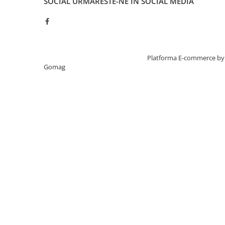
Smartwatch-uri
SOCIAL
URMARESTE-NE IN SOCIAL MEDIA
PC, Periferice & Software
Dispozitive Spionaj
Hub-uri
Creat cu ❤ și cu 🧠 de TrifanDan.ro
Platforma E-commerce by
Mini Imprimante
Gomag
Organizatorare Cabluri
Periferice
Mouse
Mousepad
Tastaturi
Unitati optice externe
Rack Hard-disk
Sport & Travel
Antifurt bicicleta
Aparate vibromasaj
Articole voiaj