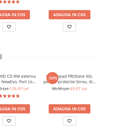
DVD Player pentru
ergonom
 10, Laptop, PC,
AUGA IN COS
ADAUGA IN COS
ADAUGA
Negru
I
DVD CD RW externa
Mousepad PROtone XXL
Mouse gami
-50%
-43%
a NewEvo, Port Usb
pentru protectie birou, din
Wireless, I
SB 3.0, Cititor de
piele pu, cu doua fete
USB, Wire
9 Lei
139,97 Lei
99,99 Lei
49,97 Lei
139,99 L
 SD, Disk Burner,
Gri/Negru, 90x45 cm
FastChar
DVD Player pentru
ergonom
 10, Laptop, PC,
AUGA IN COS
ADAUGA IN COS
ADAUGA
Negru