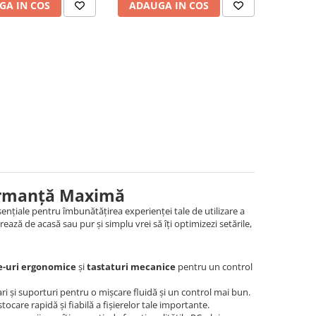
GA IN COS
ADAUGA IN COS
formanță Maximă
sențiale pentru îmbunătățirea experienței tale de utilizare a
ează de acasă sau pur și simplu vrei să îți optimizezi setările,
-uri ergonomice
și
tastaturi mecanice
pentru un control
și suporturi pentru o mișcare fluidă și un control mai bun.
tocare rapidă și fiabilă a fișierelor tale importante.