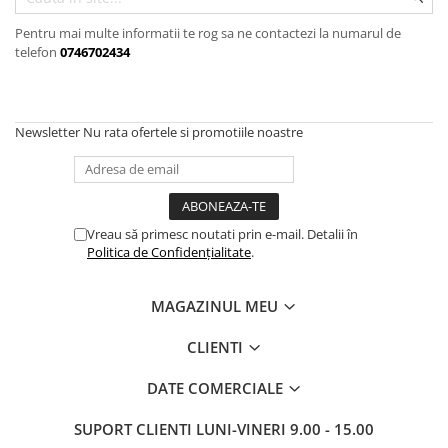
Accesorii auto interioare
Pentru mai multe informatii te rog sa ne contactezi la numarul de
Aspiratoare Auto
telefon
0746702434
Produse Cosmetica Auto
Scule auto
Casa, Gradina & Bricolaj
Newsletter
Nu rata ofertele si promotiile noastre
Accesorii mese si scaune
Accesorii prize si intrerupatoare
Becuri
Vreau să primesc noutati prin e-mail. Detalii în
Clesti si Patenti
Politica de Confidențialitate
.
Corpuri de iluminat interior
MAGAZINUL MEU
Covorase Baie
Dulapuri Textile
CLIENTI
Echipamente protectia muncii
DATE COMERCIALE
Folii si pungi alimentare
SUPORT CLIENTI
LUNI-VINERI 9.00 - 15.00
Frapiere si Clesti Gheata