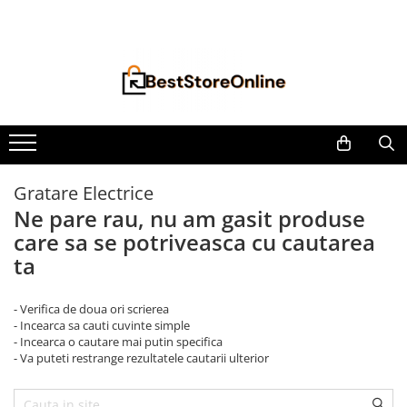
Toate Produsele
Accesorii aparate climatizare
Accesorii console gaming
Accesorii si Piese Aspiratoare
Aspiratoare Universale
Gratare Electrice
Dyson
Ne pare rau, nu am gasit produse
iRobot Roomba
care sa se potriveasca cu cautarea
Karcher Parkside
ta
Philips
Tefal Rowenta X-Force Flex
- Verifica de doua ori scrierea
- Incearca sa cauti cuvinte simple
Xiaomi Roborock
- Incearca o cautare mai putin specifica
- Va puteti restrange rezultatele cautarii ulterior
Aspiratoare
Auto Moto