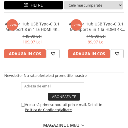
FILTRE
Adaptor Hub USB Type-C 3.1
Adaptor Hub USB Type-C 3.1
-27%
-25%
Multiport 8 in 1 la HDMI 4K,
Multiport 6 in 1 la HDMI 4K
LAN RJ45 Ethernet, 1 x USB
30HZ, 2 x USB 3.0, PD 60W
149,99 Lei
119,99 Lei
Type-C, 2 x USB-A, PD 87W
Charging Port, SD/TF Card
109,97 Lei
89,97 Lei
Charging Port, SD/TF Card
Reader, Docking Station
Reader, Docking Station
pentru Laptop Lenovo, Dell,
ADAUGA IN COS
ADAUGA IN COS
Laptop Lenovo, Dell, HP, Asus,
HP, Asus, Acer, Apple
Acer, Appl
MacBook Air/Pro, Ch
Newsletter
Nu rata ofertele si promotiile noastre
Vreau să primesc noutati prin e-mail. Detalii în
Politica de Confidențialitate
.
MAGAZINUL MEU