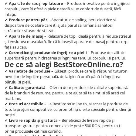
✔
Aparate de ras și epilatoare
– Produse inovative pentru îngrijirea
corpului, care îți oferă o piele netedă și un confort de durată, fără
iritații.
✔
Produse pentru păr
– Aparaturi de styling, perii electrice și
dispozitive de coafare care îți ajută părul să rămână sănătos,
strălucitor și ușor de stilizat.
✔
Aparate de masaj
– Relaxare de top, ideală pentru a reduce stresul
și tensiunea musculară, fie că folosești aparate de masaj pentru corp,
față sau cap.
✔
Cosmetice și produse de îngrijire a pielii
– Produse de calitate
superioară pentru hidratarea și îngrijirea tenului, corpului și părului.
De ce să alegi BestStoreOnline.ro?
✔
Varietate de produse
– Găsești produse care îți răspund tuturor
nevoilor de îngrijire personală, de la igienă orală până la îngrijirea
părului și pielii.
✔
Calitate garantată
– Oferim doar produse de calitate superioară,
de la branduri de renume, pentru a te ajuta să te simți și să arăți cel
mai bine.
✔
Prețuri accesibile
– La BestStoreOnline.ro, ai acces la produse de
top, la prețuri competitive, cu promoții și oferte speciale pentru clienții
noștri.
✔
Livrare rapidă și gratuită
– Beneficiezi de livrare rapidă și
transport gratuit pentru comenzile de peste 500 RON, pentru a-ți
primi produsele cât mai curând.