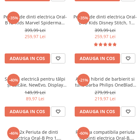
de alimentare USB-A
Periuta de dinti electrica Oral-
Periuta de dinti electrica Oral-
-35%
-35%
B iO Kids Marvel Spiderman,
B iO Kids Disney Stitch, 1
1 capat de periaj, 1 trusa de
Capat de periaj, 1 Trusa de
399,99 Lei
399,99 Lei
calatorie, 3 moduri cu modul
calatorie, 3 moduri, Modul
259,97 Lei
259,97 Lei
sensibil prietenos pentru
sensibil prietenos pentru
copii, cronometru muzical de
copii, Cronometru muzical de
2 minute, pentru varste de
2 minute, Pentru varste de 6+
ADAUGA IN COS
ADAUGA IN COS
Set Pilă electrică pentru tălpi
Aparat hibrid de barbierit si
-40%
-21%
și călcâie, NewEvo, Display
tuns barba Philips OneBlade
digital LED, Acumulator 1200
360 QP2734/31, pieptene
149,99 Lei
279,99 Lei
mAh, Încărcare USB,
reglabil 5 in 1, reincarcabil,
89,97 Lei
219,97 Lei
Impermeabil, 2 viteze, 2400
umed si uscat, 60 min, USB-A,
rot/min, 3 capete incluse,
husa, capac de protectie,
ADAUGA IN COS
ADAUGA IN COS
Lanternă LED, Îndepărtare
lama 360 inlocuibila
piele moar
suplimenta
Set 2x Periuta de dinti
Rezerva compatibila periuta
-46%
-60%
electrica Oral-B Pro 1,
de dinti electrica Oral-B,