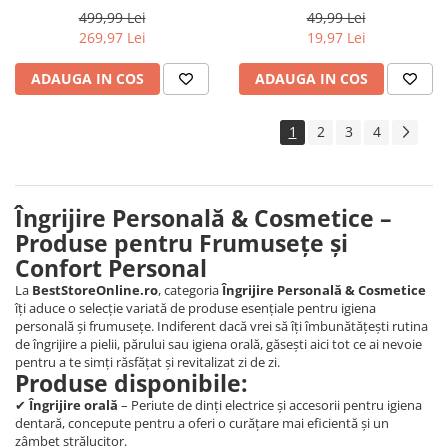
Curatare 3D, 3 programe, 1
Dentos Sensitive Clean, 4
499,99 Lei
49,99 Lei
capat de periaj,
bucati, Alb
269,97 Lei
19,97 Lei
Negru/Albastru
ADAUGA IN COS
ADAUGA IN COS
1
2
3
4
Îngrijire Personală & Cosmetice –
Produse pentru Frumusețe și
Confort Personal
La
BestStoreOnline.ro
, categoria
Îngrijire Personală & Cosmetice
îți aduce o selecție variată de produse esențiale pentru igiena
personală și frumusețe. Indiferent dacă vrei să îți îmbunătățești rutina
de îngrijire a pielii, părului sau igiena orală, găsești aici tot ce ai nevoie
pentru a te simți răsfățat și revitalizat zi de zi.
Produse disponibile:
✔
Îngrijire orală
– Periute de dinți electrice și accesorii pentru igiena
dentară, concepute pentru a oferi o curățare mai eficientă și un
zâmbet strălucitor.