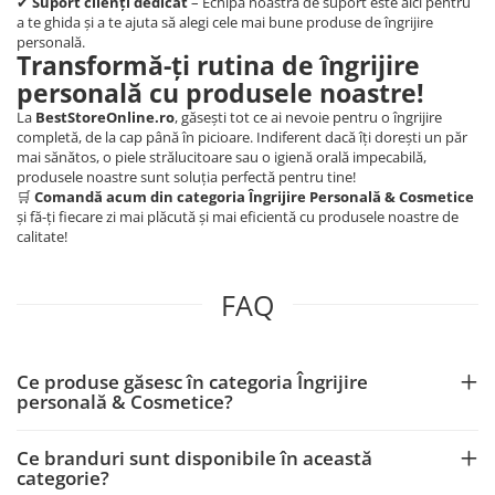
✔
Suport clienți dedicat
– Echipa noastră de suport este aici pentru
a te ghida și a te ajuta să alegi cele mai bune produse de îngrijire
personală.
Transformă-ți rutina de îngrijire
personală cu produsele noastre!
La
BestStoreOnline.ro
, găsești tot ce ai nevoie pentru o îngrijire
completă, de la cap până în picioare. Indiferent dacă îți dorești un păr
mai sănătos, o piele strălucitoare sau o igienă orală impecabilă,
produsele noastre sunt soluția perfectă pentru tine!
🛒
Comandă acum din categoria Îngrijire Personală & Cosmetice
și fă-ți fiecare zi mai plăcută și mai eficientă cu produsele noastre de
calitate!
FAQ
Ce produse găsesc în categoria Îngrijire
personală & Cosmetice?
Ce branduri sunt disponibile în această
categorie?