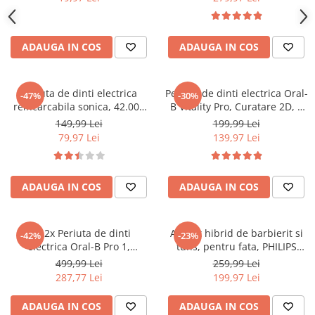
ADAUGA IN COS
ADAUGA IN COS
Periuta de dinti electrica
Periuta de dinti electrica Oral-
-47%
-30%
reincarcabila sonica, 42.000
B Vitality Pro, Curatare 2D, 3
miscari/minut, 6 moduri
programe, 1 Incarcator, 2
149,99 Lei
199,99 Lei
smart de curatare cu
rezerve, Negru
79,97 Lei
139,97 Lei
temporizator, 4 capete de
periuta inlocuibile, IPX 7
Rezistent la apa, cablu
ADAUGA IN COS
USB, baterie 500mAh, s
ADAUGA IN COS
Set 2x Periuta de dinti
Aparat hibrid de barbierit si
-42%
-23%
electrica Oral-B Pro 1,
tuns, pentru fata, PHILIPS
Curatare 3D, 1 program, 1
OneBlade QP2724/31, 2 lame
499,99 Lei
259,99 Lei
capat de periaj, Negru/Roz
360, cu piepteni (1,3,5 mm),
287,77 Lei
199,97 Lei
autonomie 45 min (NiMH),
saculet pentru
ADAUGA IN COS
ADAUGA IN COS
transport/depozitare, cablu