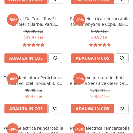
Aparat De Tuns, Ras Si
Periuta electrica reincarcabila
-50%
-40%
Barbierit Barba, Parul
sonica WhySmile Copii, 32000
Corporal, Nazal Si Urechi,
miscari/minut, 4 moduri de
259,99 Lei
99,99 Lei
Trimmer Sprancene, Perciuni,
curatatare, 12 capete de
129,97 Lei
59,97 Lei
NewEvo® SilkTouch Electric, 4
periere, smart timer, rezistent
Pieptani, Reincarcabil,
la apa IPX6, cablu USB, Blue
Rezistent La Apa, Afisaj Digital
ADAUGA IN COS
LED, Negru
ADAUGA IN COS
Trusa Manichiura Pedichiura,
Rezerve periuta de dinti
-40%
-39%
NewEvo, otel inoxidabil, 8
electrica Sensitive Clean Oral-
piese, cu pila ,unghiera,
B Pro, 10 buc
99,99 Lei
179,99 Lei
cleste cuticule, impingator
59,97 Lei
109,97 Lei
cuticule, Etui depozitare
elegant, Negru
ADAUGA IN COS
ADAUGA IN COS
Periuta electrica reincarcabila
Periuta electrica reincarcabila
-40%
-40%