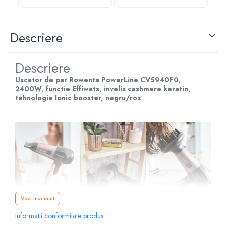
piele moarta, Indeparta
pi
Descriere
Descriere
Uscator de par Rowenta PowerLine CV5940F0,
2400W, functie Effiwats, invelis cashmere keratin,
tehnologie Ionic booster, negru/roz
Vezi mai mult
Informatii conformitate produs