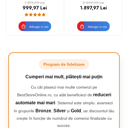
Magnetica, Micro-Vibratii,
senzor SmartSkin,
1.579,99 Lei
2.999,99 Lei
• Sistemul Advanced Care previne supraincalzirea pentru un par
Inteligenta artificiala,
conectare la aplicatia cu
999,97 Lei
1.897,97 Lei
sanatos si stralucitor;
Display led, Senzor de
functia Skin AI, utilizare cu
presiune Smart, Timer, 7
sau fara fir, 450.000
• Concentratorul de 12 mm ofera un flux de aer precis pentru o
moduri, 1 capat, Suport
impusuri, accesorii: fata,
coafura perfecta;
Adauga in cos
Adauga in cos
rezerve, Incarcator
corp, Rose Gold/Alb
• Difuzorul inclus in pachet este perfect pentru a oferi volum
magnet
coafurii tale;
• Usor de curatat datorita grilei detasabile pentru performante de
lunga durata;
• Cablu de alimentare de 1.8 m pentru libertate de miscare si
manevrabilitate sporita.
Program de fidelizare
Cumperi mai mult, plătești mai puțin
Cu cât plasezi mai multe comenzi pe
reduceri
BestStoreOnline.ro, cu atât beneficiezi de
automate mai mari
. Sistemul este simplu: avansezi
Bronze
Silver
Gold
în grupurile
,
și
, iar discountul tău
crește în funcție de numărul de comenzi finalizate cu
succes.