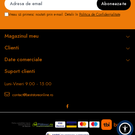
Vreau să primesc noutati prin e-mail. Detalii în
Politica de Confidențialitate
.
Par sanatos si protejat
Magazinul meu
Sistemul Advanced Care
ajusteaza automat
Clienti
tempartura pentru ca parul
tau sa ramana sanatos si plin
de stralucire de fiecare
Date comerciale
data.
Suport clienti
Luni-Vineri 9.00 - 15.00
contact@beststoreonline.ro
Curatare usoara
Grila detasabila permite o
curatare usoara a
uscatorului pentru
performante de lunga
durata.