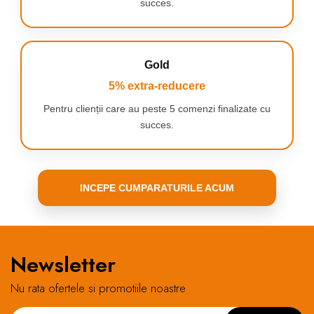
succes.
Usor de utilizat
Personalizeaza-ti coafura
Gold
dupa bunul plac datorita
celor 3 trepte de
5% extra-reducere
temperatura si a celor 2
Pentru clienții care au peste 5 comenzi finalizate cu
trepte de viteza.
succes.
INCEPE CUMPARATURILE ACUM
Rezultate de lunga
durata
Jetul de aer rece este ideal
pentru a fixa coafura la
Newsletter
finalul sesiunii de uscare
pentru rezultate perfecte o
Nu rata ofertele si promotiile noastre
perioada indelungata.