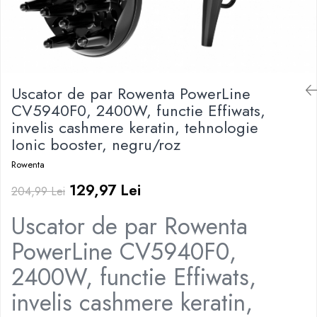
Irigatoare Bucale
Pistoale de lipit
Perii de par electrice
Termometre bucatarie
Uscatoare de par
Tigai si Seturi
Unelte si aparate de masura
Uscator de par Rowenta PowerLine
Uscatoare Rufe
CV5940F0, 2400W, functie Effiwats,
invelis cashmere keratin, tehnologie
Veioze si Lampi
Ionic booster, negru/roz
Vopsele si Pigmenti
Rowenta
129,97 Lei
204,99 Lei
Uscator de par Rowenta
PowerLine CV5940F0,
2400W, functie Effiwats,
invelis cashmere keratin,