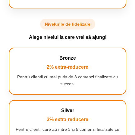
Coafura perfecta, cu un
plus de stralucire
Tehnologia Ionic Booster
emite milioane de ioni
Nivelurile de fidelizare
negativi ce reduc efectul de
electrizare, lasandu-ti parul
moale, usor de coafat si plin
Alege nivelul la care vrei să ajungi
de stralucire.
Bronze
2% extra-reducere
Pentru clienții cu mai puțin de 3 comenzi finalizate cu
Uscare de inalta
succes.
performanta
Tehnologia Effiwatts ofera
performante si eficienta de
top, cu un consum redus de
Silver
energie electrica.
3% extra-reducere
Pentru clienții care au între 3 și 5 comenzi finalizate cu