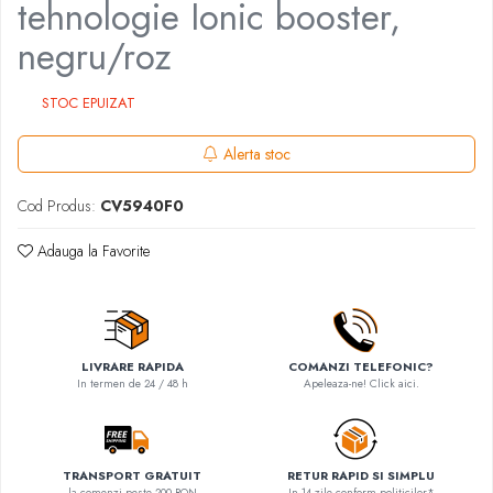
tehnologie Ionic booster,
negru/roz
STOC EPUIZAT
Alerta stoc
Cod Produs:
CV5940F0
Adauga la Favorite
LIVRARE RAPIDA
COMANZI TELEFONIC?
In termen de 24 / 48 h
Apeleaza-ne! Click aici.
TRANSPORT GRATUIT
RETUR RAPID SI SIMPLU
la comenzi peste 200 RON
In 14 zile conform politicilor*