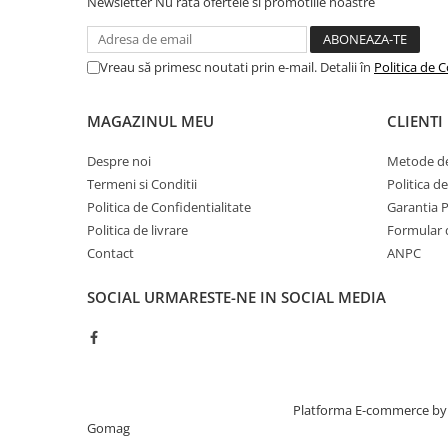
Newsletter
Nu rata ofertele si promotiile noastre
Maturi, mopuri si galeti
Organizare si depozitare
Vreau să primesc noutati prin e-mail. Detalii în
Politica de C
Pistoale de lipit
Termometre bucatarie
MAGAZINUL MEU
CLIENTI
Tigai si Seturi
Despre noi
Metode de
Unelte si aparate de masura
Termeni si Conditii
Politica d
Uscatoare Rufe
Politica de Confidentialitate
Garantia 
Politica de livrare
Formular 
Veioze si Lampi
Contact
ANPC
Vopsele si Pigmenti
SOCIAL
URMARESTE-NE IN SOCIAL MEDIA
Console, Jocuri & Accesorii
Electrocasnice & Climatizare
Aparate de vidat
Aspiratoare
Creat cu ❤ și cu 🧠 de TrifanDan.ro
Platforma E-commerce by
Blendere & Tocatoare
Gomag
Fiare, statii & aparate de calcat cu