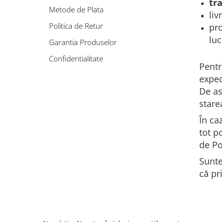
tr
Accesorii auto interioare
Metode de Plata
liv
Aspiratoare Auto
Politica de Retur
pro
Produse Cosmetica Auto
luc
Garantia Produselor
Scule auto
Confidentialitate
Casa, Gradina & Bricolaj
Pentr
Accesorii mese si scaune
exped
De as
Accesorii prize si intrerupatoare
stare
Becuri
În ca
Clesti si Patenti
tot p
Corpuri de iluminat interior
de Po
Covorase Baie
Sunte
Dulapuri Textile
că pr
Echipamente protectia muncii
Folii si pungi alimentare
Frapiere si Clesti Gheata