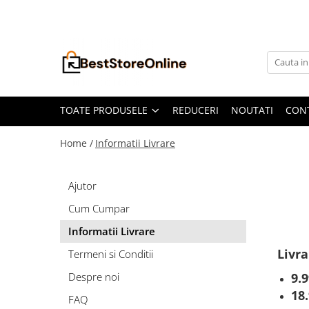
Toate Produsele
Accesorii aparate climatizare
Accesorii console gaming
Accesorii si Piese Aspiratoare
TOATE PRODUSELE
REDUCERI
NOUTATI
CON
Aspiratoare Universale
Home /
Informatii Livrare
Dyson
iRobot Roomba
Ajutor
Karcher Parkside
Cum Cumpar
Philips
Informatii Livrare
Tefal Rowenta X-Force Flex
Livra
Termeni si Conditii
Xiaomi Roborock
Despre noi
9.
Aspiratoare
18
Auto Moto
FAQ