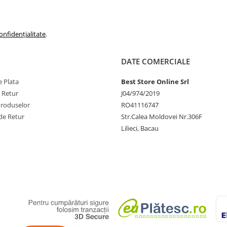
onfidențialitate
.
DATE COMERCIALE
 Plata
Best Store Online Srl
e Retur
J04/974/2019
Produselor
RO41116747
de Retur
Str.Calea Moldovei Nr.306F
Lilieci, Bacau