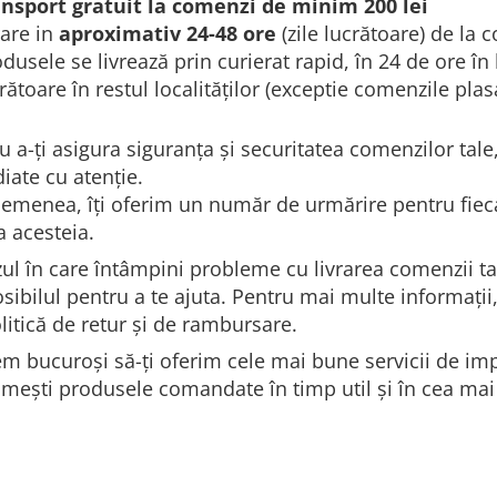
ansport gratuit la comenzi de minim 200 lei
rare in
aproximativ 24-48 ore
(zile lucrătoare) de la
dusele se livrează prin curierat rapid, în 24 de ore în
rătoare în restul localităților (exceptie comenzile pla
u a-ți asigura siguranța și securitatea comenzilor tale,
iate cu atenție.
emenea, îți oferim un număr de urmărire pentru fieca
a acesteia.
zul în care întâmpini probleme cu livrarea comenzii ta
osibilul pentru a te ajuta. Pentru mai multe informații
litică de retur și de rambursare.
m bucuroși să-ți oferim cele mai bune servicii de imp
imești produsele comandate în timp util și în cea mai