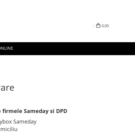
0,00
ONLINE
rare
 de firmele Sameday si DPD
Easybox Sameday
omiciliu