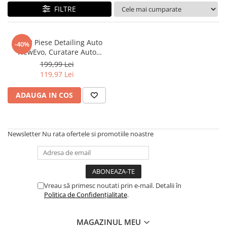
FILTRE
Maturi, mopuri si galeti
Organizare si depozitare
Pistoale de lipit
Set 23 Piese Detailing Auto
-40%
NewEvo, Curatare Auto
Termometre bucatarie
Interior si Exterior, Geanta
199,99 Lei
Transport si Depozitare
Tigai si Seturi
119,97 Lei
Inclusa, Negru Galben
Unelte si aparate de masura
ADAUGA IN COS
Uscatoare Rufe
Veioze si Lampi
Newsletter
Nu rata ofertele si promotiile noastre
Vopsele si Pigmenti
Console, Jocuri & Accesorii
Electrocasnice & Climatizare
Aparate de vidat
Vreau să primesc noutati prin e-mail. Detalii în
Aspiratoare
Politica de Confidențialitate
.
Blendere & Tocatoare
MAGAZINUL MEU
Fiare, statii & aparate de calcat cu