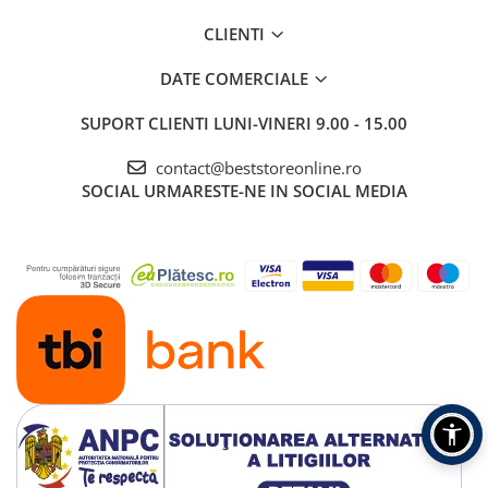
abur
CLIENTI
Generatoare Ozon
DATE COMERCIALE
Prajitoare de paine
Sandwich-maker
SUPORT CLIENTI
LUNI-VINERI 9.00 - 15.00
Ghiozdane si genti
contact@beststoreonline.ro
Ingrijire personala & Cosmetice
SOCIAL
URMARESTE-NE IN SOCIAL MEDIA
Periute de dinti electrice
Accesorii Periute de Dinti Electrice
Accesorii aparate de ras clasice
Accesorii aparate de ras electrice
Aparate cosmetice
Aparate de ras si tuns
Aparate masaj
Aparate pentru manichiura
pedichiura