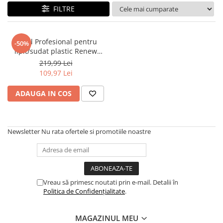
FILTRE
Pistol Profesional pentru
-50%
lipit/sudat plastic Renew
Force, kit pentru repararea
219,99 Lei
fisurilor din plastic,
109,97 Lei
polipropilena, 200 capse de
intarire, putere 70W, Negru
ADAUGA IN COS
Newsletter
Nu rata ofertele si promotiile noastre
Vreau să primesc noutati prin e-mail. Detalii în
Politica de Confidențialitate
.
MAGAZINUL MEU