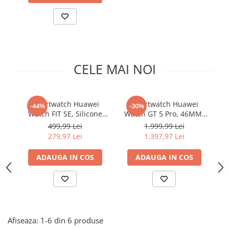
Accesorii auto interioare
Aspiratoare Auto
Produse Cosmetica Auto
Scule auto
CELE MAI NOI
Casa, Gradina & Bricolaj
Accesorii mese si scaune
Accesorii prize si intrerupatoare
Smartwatch Huawei
Smartwatch Huawei
-44%
-30%
Becuri
Watch FIT SE, Silicone
Watch GT 5 Pro, 46MM,
Wa
Strap, Starry Black
Tarnish Titanium Case,
St
499,99 Lei
1.999,99 Lei
Clesti si Patenti
Black Fluoroelastomer
279,97 Lei
1.397,97 Lei
Strap
Corpuri de iluminat interior
ADAUGA IN COS
ADAUGA IN COS
Covorase Baie
Dulapuri Textile
Echipamente protectia muncii
Folii si pungi alimentare
Afiseaza:
1-
6
din
6
produse
Frapiere si Clesti Gheata