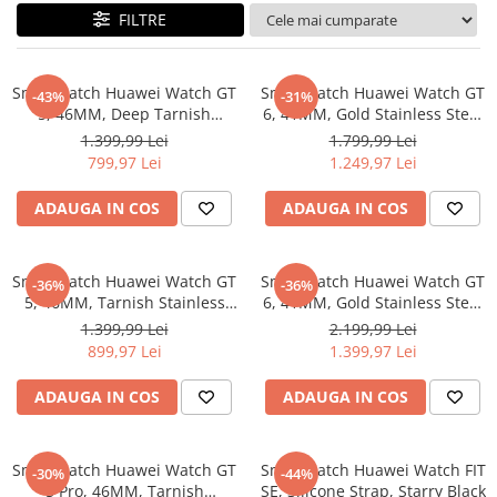
FILTRE
Maturi, mopuri si galeti
Organizare si depozitare
Pistoale de lipit
Smartwatch Huawei Watch GT
Smartwatch Huawei Watch GT
-43%
-31%
5, 46MM, Deep Tarnish
6, 41MM, Gold Stainless Steel
Termometre bucatarie
Stainless Steel Case, Black
Case, White Composite
1.399,99 Lei
1.799,99 Lei
Fluoroelastomer Strap
Leather Strap
Tigai si Seturi
799,97 Lei
1.249,97 Lei
Unelte si aparate de masura
ADAUGA IN COS
ADAUGA IN COS
Uscatoare Rufe
Veioze si Lampi
Smartwatch Huawei Watch GT
Smartwatch Huawei Watch GT
-36%
-36%
Vopsele si Pigmenti
5, 46MM, Tarnish Stainless
6, 41MM, Gold Stainless Steel
Steel Case, Blue Woven Strap
Case, Gold Milanese Strap
1.399,99 Lei
2.199,99 Lei
Console, Jocuri & Accesorii
899,97 Lei
1.399,97 Lei
Electrocasnice & Climatizare
Aparate de vidat
ADAUGA IN COS
ADAUGA IN COS
Aspiratoare
Blendere & Tocatoare
Smartwatch Huawei Watch GT
Smartwatch Huawei Watch FIT
-30%
-44%
Fiare, statii & aparate de calcat cu
5 Pro, 46MM, Tarnish
SE, Silicone Strap, Starry Black