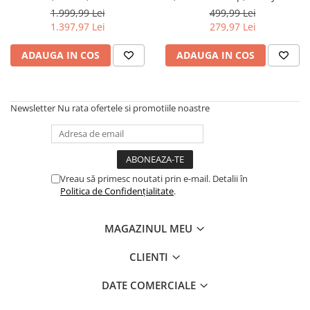
Titanium Case, Black
abur
1.999,99 Lei
499,99 Lei
Fluoroelastomer Strap
1.397,97 Lei
279,97 Lei
Generatoare Ozon
Prajitoare de paine
ADAUGA IN COS
ADAUGA IN COS
Sandwich-maker
Ghiozdane si genti
Newsletter
Nu rata ofertele si promotiile noastre
Ingrijire personala & Cosmetice
Periute de dinti electrice
Accesorii Periute de Dinti Electrice
Accesorii aparate de ras clasice
Vreau să primesc noutati prin e-mail. Detalii în
Politica de Confidențialitate
.
Accesorii aparate de ras electrice
Aparate cosmetice
MAGAZINUL MEU
Aparate de ras si tuns
CLIENTI
Aparate masaj
Aparate pentru manichiura
DATE COMERCIALE
pedichiura