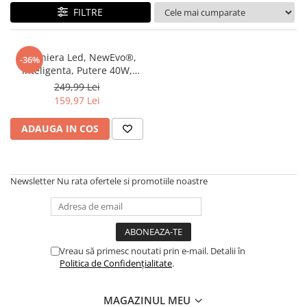
FILTRE
Plafoniera Led, NewEvo®,
-36%
inteligenta, Putere 40W,
Control prin
249,99 Lei
Telefon/Telecomanda/Intrerupator,
159,97 Lei
Difuzor Conectat Bluetooth,
Lumina RGB Calda si Rece,
ADAUGA IN COS
protectie ochilor si economie
de energie, 3000
Newsletter
Nu rata ofertele si promotiile noastre
Vreau să primesc noutati prin e-mail. Detalii în
Politica de Confidențialitate
.
MAGAZINUL MEU