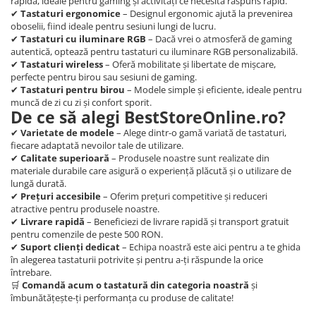
rapidă, ideale pentru gaming și activități ce necesită răspuns rapid.
abur
✔
Tastaturi ergonomice
– Designul ergonomic ajută la prevenirea
oboselii, fiind ideale pentru sesiuni lungi de lucru.
Generatoare Ozon
✔
Tastaturi cu iluminare RGB
– Dacă vrei o atmosferă de gaming
autentică, optează pentru tastaturi cu iluminare RGB personalizabilă.
Prajitoare de paine
✔
Tastaturi wireless
– Oferă mobilitate și libertate de mișcare,
Sandwich-maker
perfecte pentru birou sau sesiuni de gaming.
✔
Tastaturi pentru birou
– Modele simple și eficiente, ideale pentru
Ghiozdane si genti
muncă de zi cu zi și confort sporit.
De ce să alegi BestStoreOnline.ro?
Ingrijire personala & Cosmetice
✔
Varietate de modele
– Alege dintr-o gamă variată de tastaturi,
Periute de dinti electrice
fiecare adaptată nevoilor tale de utilizare.
Accesorii Periute de Dinti Electrice
✔
Calitate superioară
– Produsele noastre sunt realizate din
materiale durabile care asigură o experiență plăcută și o utilizare de
Accesorii aparate de ras clasice
lungă durată.
✔
Prețuri accesibile
– Oferim prețuri competitive și reduceri
Accesorii aparate de ras electrice
atractive pentru produsele noastre.
Aparate cosmetice
✔
Livrare rapidă
– Beneficiezi de livrare rapidă și transport gratuit
pentru comenzile de peste 500 RON.
Aparate de ras si tuns
✔
Suport clienți dedicat
– Echipa noastră este aici pentru a te ghida
în alegerea tastaturii potrivite și pentru a-ți răspunde la orice
Aparate masaj
întrebare.
🛒
Comandă acum o tastatură din categoria noastră
și
Aparate pentru manichiura
îmbunătățește-ți performanța cu produse de calitate!
pedichiura