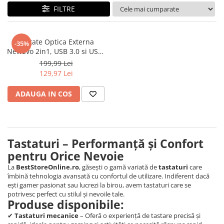
FILTRE
Maturi, mopuri si galeti
Organizare si depozitare
Pistoale de lipit
Unitate Optica Externa
-35%
NewEvo 2in1, USB 3.0 si USB-
Termometre bucatarie
C 3.1, DVD CD-RW, Driver
199,99 Lei
pentru Laptop, Plug & Play,
Tigai si Seturi
129,97 Lei
Aluminiu
Unelte si aparate de masura
ADAUGA IN COS
Uscatoare Rufe
Veioze si Lampi
Vopsele si Pigmenti
Tastaturi – Performanță și Confort
Console, Jocuri & Accesorii
pentru Orice Nevoie
Electrocasnice & Climatizare
La
BestStoreOnline.ro
, găsești o gamă variată de
tastaturi
care
Aparate de vidat
îmbină tehnologia avansată cu confortul de utilizare. Indiferent dacă
ești gamer pasionat sau lucrezi la birou, avem tastaturi care se
Aspiratoare
potrivesc perfect cu stilul și nevoile tale.
Produse disponibile:
Blendere & Tocatoare
✔
Tastaturi mecanice
– Oferă o experiență de tastare precisă și
Fiare, statii & aparate de calcat cu