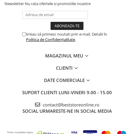
Dispozitive si Accesorii medicale
Newsletter
Nu rata ofertele si promotiile noastre
de uz casnic
Epilatoare
Irigatoare Bucale
Vreau să primesc noutati prin e-mail. Detalii în
Perii de par electrice
Politica de Confidențialitate
.
Uscatoare de par
Ingrijire tesaturi
MAGAZINUL MEU
Produse Mercerie
CLIENTI
Jucarii, Copii & Bebe
DATE COMERCIALE
Jucarii Creative
Lampi de Veghe Copii
SUPORT CLIENTI
LUNI-VINERI 9.00 - 15.00
Seturi Pictura si Desen
contact@beststoreonline.ro
Vehicule si jucarii cu telecomanda
SOCIAL
URMARESTE-NE IN SOCIAL MEDIA
Laptop, Tablete & Telefoane
Genti laptop