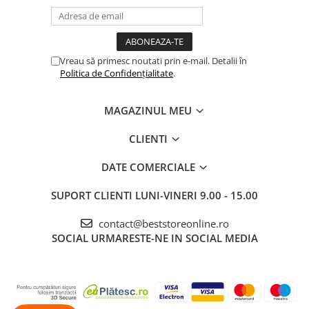
abur
Generatoare Ozon
Prajitoare de paine
Vreau să primesc noutati prin e-mail. Detalii în
Politica de Confidențialitate
.
Sandwich-maker
Ghiozdane si genti
MAGAZINUL MEU
Ingrijire personala & Cosmetice
Periute de dinti electrice
CLIENTI
Accesorii Periute de Dinti Electrice
DATE COMERCIALE
Accesorii aparate de ras clasice
SUPORT CLIENTI
LUNI-VINERI 9.00 - 15.00
Accesorii aparate de ras electrice
Aparate cosmetice
contact@beststoreonline.ro
SOCIAL
URMARESTE-NE IN SOCIAL MEDIA
Aparate de ras si tuns
Aparate masaj
Aparate pentru manichiura
pedichiura