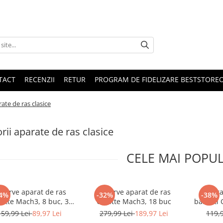
TACT
RECENZII
RETUR
PROGRAM DE FIDELIZARE BESTSTORE
rate de ras clasice
rii aparate de ras clasice
CELE MAI POPU
zerve aparat de ras
Rezerve aparat de ras
Apara
4%
-32%
-38%
lette Mach3, 8 buc, 3
Gillette Mach3, 18 buc
barbati G
lame
Aparat d
159,99 Lei
89,97 Lei
279,99 Lei
189,97 Lei
119,
lame, R