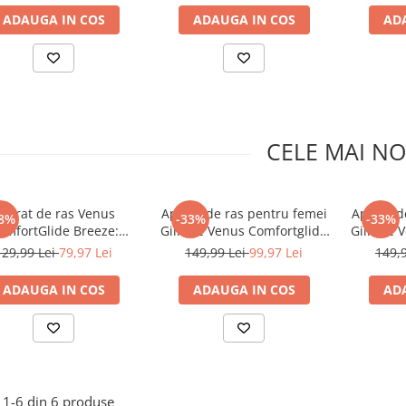
ras, cu
ADAUGA IN COS
ADAUGA IN COS
AD
Trimmer 
o apropi
CELE MAI NO
parat de ras Venus
Aparat de ras pentru femei
Aparat d
8%
-33%
-33%
omfortGlide Breeze:
Gillette Venus Comfortglide
Gillette
er + 3 rezerve, Capac
Spa Breeze, manere cu 6
Breez
129,99 Lei
79,97 Lei
149,99 Lei
99,97 Lei
149,
rotectie, Suport pentru
rezerve incluse
re
dus
ADAUGA IN COS
ADAUGA IN COS
AD
1-
6
din
6
produse