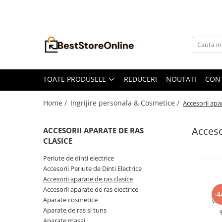
Toate Produsele
Accesorii aparate climatizare
Accesorii console gaming
Accesorii si Piese Aspiratoare
TOATE PRODUSELE
REDUCERI
NOUTATI
CON
Aspiratoare Universale
Home /
Ingrijire personala & Cosmetice /
Accesorii apa
Dyson
iRobot Roomba
Acceso
ACCESORII APARATE DE RAS
Karcher Parkside
CLASICE
Philips
Periute de dinti electrice
Tefal Rowenta X-Force Flex
Accesorii Periute de Dinti Electrice
Accesorii aparate de ras clasice
Xiaomi Roborock
Accesorii aparate de ras electrice
Re
-4
Aspiratoare
Aparate cosmetice
Gil
Aparate de ras si tuns
Auto Moto
Aparate masaj