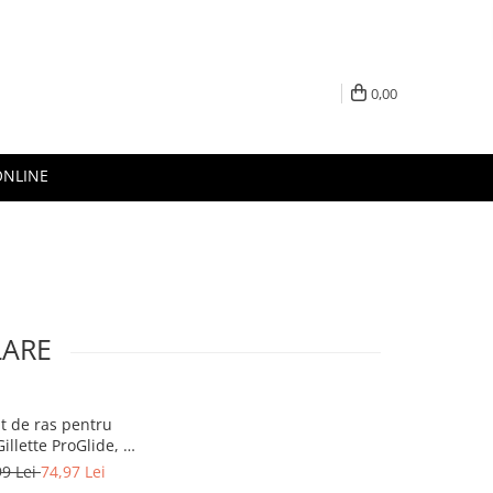
0,00
ONLINE
LARE
t de ras pentru
illette ProGlide, 1
e ras Gillette cu 5
99 Lei
74,97 Lei
ezerve aparat de