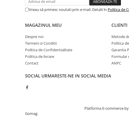
abur
Vreau să primesc noutati prin e-mail. Detalii în
Politica de C
Generatoare Ozon
Prajitoare de paine
MAGAZINUL MEU
CLIENTI
Sandwich-maker
Despre noi
Metode de
Ghiozdane si genti
Termeni si Conditii
Politica d
Ingrijire personala & Cosmetice
Politica de Confidentialitate
Garantia 
Periute de dinti electrice
Politica de livrare
Formular 
Contact
ANPC
Accesorii Periute de Dinti Electrice
Accesorii aparate de ras clasice
SOCIAL
URMARESTE-NE IN SOCIAL MEDIA
Accesorii aparate de ras electrice
Aparate cosmetice
Aparate de ras si tuns
Aparate masaj
Creat cu ❤ și cu 🧠 de TrifanDan.ro
Platforma E-commerce by
Gomag
Aparate pentru manichiura
pedichiura