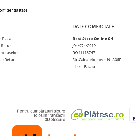
onfidențialitate
.
DATE COMERCIALE
 Plata
Best Store Online Srl
e Retur
J04/974/2019
Produselor
RO41116747
de Retur
Str.Calea Moldovei Nr.306F
Lilieci, Bacau