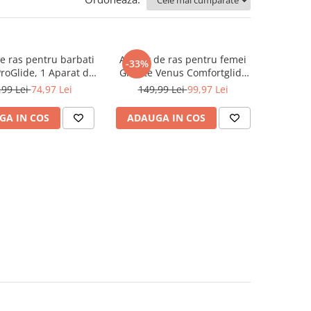
e ras pentru barbati
Aparat de ras pentru femei
-33%
ProGlide, 1 Aparat de
Gillette Venus Comfortglide
tte cu 5 lame, Rezerve
Breeze, manere cu 6 rezerve
,99 Lei
74,97 Lei
149,99 Lei
99,97 Lei
 de ras, cu maner
incluse
all si Trimmer de
GA IN COS
ADAUGA IN COS
e pentru o apropiere
edibila si confort