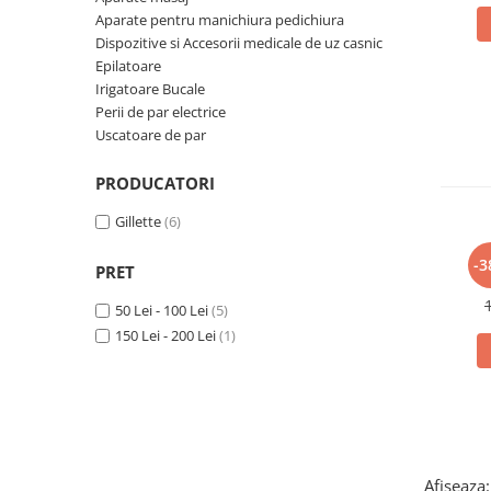
Accesorii auto interioare
Aparate pentru manichiura pedichiura
Aspiratoare Auto
Dispozitive si Accesorii medicale de uz casnic
Epilatoare
Produse Cosmetica Auto
Irigatoare Bucale
Scule auto
Perii de par electrice
Uscatoare de par
Casa, Gradina & Bricolaj
Accesorii mese si scaune
PRODUCATORI
Accesorii prize si intrerupatoare
Gillette
(6)
Becuri
A
-3
PRET
Clesti si Patenti
C
Man
Corpuri de iluminat interior
50 Lei - 100 Lei
(5)
de p
150 Lei - 200 Lei
(1)
Covorase Baie
Dulapuri Textile
Echipamente protectia muncii
Folii si pungi alimentare
Frapiere si Clesti Gheata
Afiseaza: