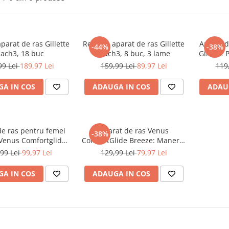
parat de ras Gillette
Rezerve aparat de ras Gillette
Aparat d
-44%
-38%
ach3, 18 buc
Mach3, 8 buc, 3 lame
Gillette 
ras Gille
99 Lei
189,97 Lei
159,99 Lei
89,97 Lei
119
aparat
FlexB
A IN COS
ADAUGA IN COS
ADAU
precizi
incr
de ras pentru femei
Aparat de ras Venus
-38%
 Venus Comfortglide
ComfortGlide Breeze: Maner +
eeze, manere cu 6
3 rezerve, Capac de protectie,
99 Lei
99,97 Lei
129,99 Lei
79,97 Lei
zerve incluse
Suport pentru dus
A IN COS
ADAUGA IN COS