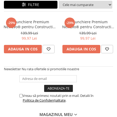
FILTRE
Genunchiere Premium
Genunchiere Premium
-29%
-29%
NewEvo® pentru Constructii,
NewEvo® pentru Constructii,
Profesionale cu Gel si Spuma,
Profesionale cu Gel si Spuma,
139,99 Lei
139,99 Lei
Curele Velcro Reglabile si
Curele Velcro Reglabile si
99,97 Lei
99,97 Lei
Antiderapante, Carcasa ABS,
Antiderapante, Carcasa ABS,
Confort Ergonomic,pentru
Confort Ergonomic,pentru
ADAUGA IN COS
ADAUGA IN COS
Munca Santier, Gradinarit,
Munca Santier, Gradinarit,
Montaj Gresie,
Montaj Gresie,
Newsletter
Nu rata ofertele si promotiile noastre
Vreau să primesc noutati prin e-mail. Detalii în
Politica de Confidențialitate
.
MAGAZINUL MEU