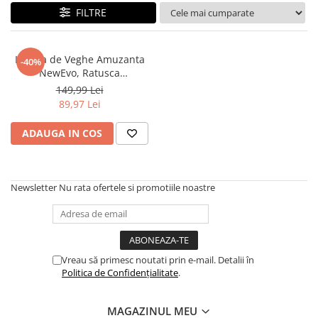
FILTRE
Lampa de Veghe Amuzanta
-40%
NewEvo, Ratusca
Adormita, Silicon Moale,
149,99 Lei
Lumina Calda, 3 Intensitati,
89,97 Lei
Functie de Cronometru,
Picioare Multifunctionale,
ADAUGA IN COS
Suport pentru Telefon, Alb
Newsletter
Nu rata ofertele si promotiile noastre
Vreau să primesc noutati prin e-mail. Detalii în
Politica de Confidențialitate
.
MAGAZINUL MEU