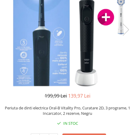
Pistoale de lipit
Perii de par electrice
Termometre bucatarie
Uscatoare de par
Tigai si Seturi
Unelte si aparate de masura
Uscatoare Rufe
Veioze si Lampi
Vopsele si Pigmenti
199,99 Lei
139,97 Lei
Periuta de dinti electrica Oral-B Vitality Pro, Curatare 2D, 3 programe, 1
Incarcator, 2 rezerve, Negru
IN STOC