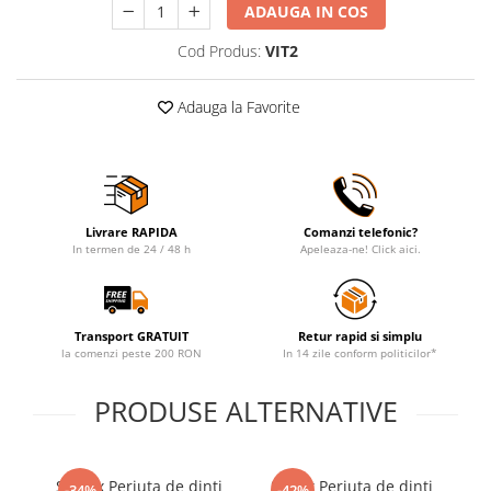
ADAUGA IN COS
Cod Produs:
VIT2
Adauga la Favorite
Livrare RAPIDA
Comanzi telefonic?
In termen de 24 / 48 h
Apeleaza-ne! Click aici.
Transport GRATUIT
Retur rapid si simplu
la comenzi peste 200 RON
In 14 zile conform politicilor*
PRODUSE ALTERNATIVE
Set 2 x Periuta de dinti
Set 2x Periuta de dinti
Pe
-34%
-42%