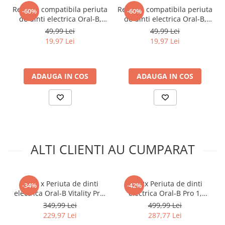
Rezerva compatibila periuta
Rezerva compatibila periuta
-60%
-60%
de dinti electrica Oral-B,
de dinti electrica Oral-B,
Dentos Sensitive Clean, 4
Dentos Pro Clean, 4 bucati,
49,99 Lei
49,99 Lei
bucati, Alb
Alb
19,97 Lei
19,97 Lei
ADAUGA IN COS
ADAUGA IN COS
3 MODURI DE PERIAJ PENTRU O
CURATARE 100% EFICIENTA
Periuta de dinti electrica Oral-B Vitality Pro
are 3 moduri de periaj: Periaj zilnic, Sensitive
si modul unic Sensitive Plus pentru o
experienta incredibil de delicata.
ALTI CLIENTI AU CUMPARAT
Set 2 x Periuta de dinti
Set 2x Periuta de dinti
-34%
-42%
electrica Oral-B Vitality Pro,
electrica Oral-B Pro 1,
Curatare 2D, 3 programe, 1
Curatare 3D, 1 program, 1
349,99 Lei
499,99 Lei
INDEPARTARE SUPERIOARA A PLACII
Incarcator, 2 Capete,
capat de periaj, Negru/Roz
229,97 Lei
287,77 Lei
BACTERIENE
Negru/Violet