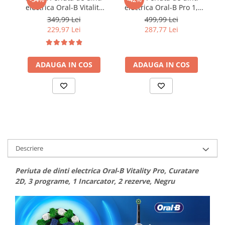
electrica Oral-B Vitality
electrica Oral-B Pro 1,
Or
Pro, Curatare 2D, 3
Curatare 3D, 1 program,
Pr
349,99 Lei
499,99 Lei
programe, 1 Incarcator, 2
1 capat de periaj,
229,97 Lei
287,77 Lei
Capete, Negru/Violet
Negru/Roz
ADAUGA IN COS
ADAUGA IN COS
Descriere
Periuta de dinti electrica Oral-B Vitality Pro, Curatare
2D, 3 programe, 1 Incarcator, 2 rezerve, Negru