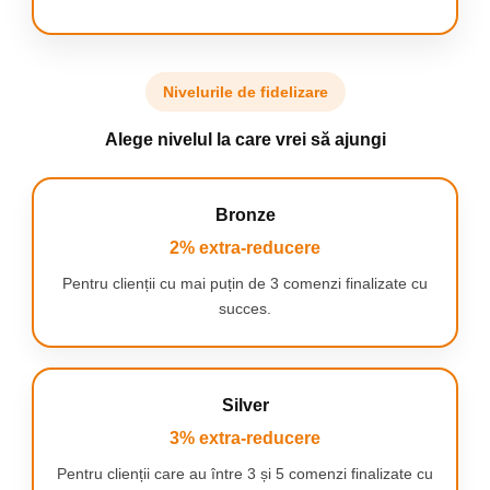
REGULAT
Medicii stomatologi recomanda inlocuirea
capatului de periaj la fiecare 3 luni pentru a
asigura o curatare eficienta. Perii capatului
Nivelurile de fidelizare
de periaj Oral-B se decoloreaza din verde in
galben, indicand momentul in care acesta
Alege nivelul la care vrei să ajungi
trebuie inlocuit.
Bronze
2% extra-reducere
BATERIE DE LUNGA DURATA
Pentru clienții cu mai puțin de 3 comenzi finalizate cu
succes.
Durata de viata a bateriei de pana la 10 zile
cu o singura incarcare completa.
Silver
3% extra-reducere
Pentru clienții care au între 3 și 5 comenzi finalizate cu