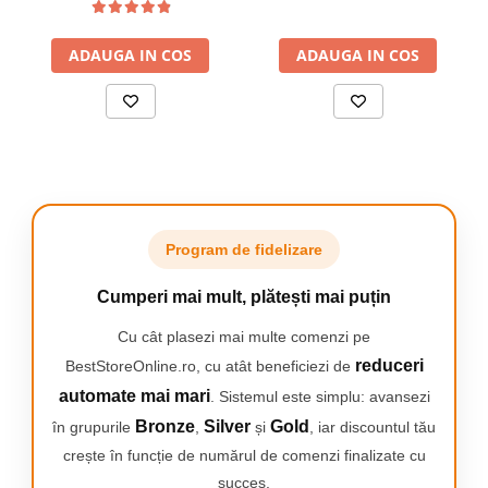
Periuta de dinti electrica Oral-B Vitality Pro
vine cu un capat de periaj rotund ce
inconjoara fiecare dinte, pentru dinti mai
ADAUGA IN COS
ADAUGA IN COS
curati, indepartand cu pana la 100% mai
multa placa bacteriana, in comparative cu o
periuta de dinti manuala.
CRONOMETRU INTEGRAT
Program de fidelizare
Un cronometru integrat in maner te ajuta
sa periezi timp de 2 minute, perioada
Cumperi mai mult, plătești mai puțin
recomandata de medicii stomatologi.
Acesta trimite un semnal la fiecare 30 de
Cu cât plasezi mai multe comenzi pe
secunde pentru a schimba zona de periaj.
reduceri
BestStoreOnline.ro, cu atât beneficiezi de
automate mai mari
. Sistemul este simplu: avansezi
Bronze
Silver
Gold
în grupurile
,
și
, iar discountul tău
crește în funcție de numărul de comenzi finalizate cu
INLOCUIESTE CAPATUL PERIUTEI IN MOD
succes.