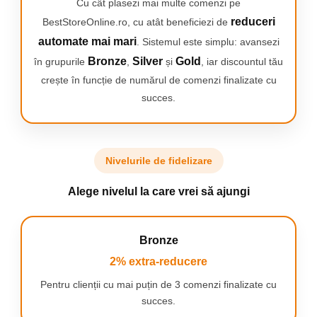
Cu cât plasezi mai multe comenzi pe
speciale pentru tratarea unghiilor încarnate.
reduceri
BestStoreOnline.ro, cu atât beneficiezi de
ÎNGRIJIRE PROFESIONALĂ
automate mai mari
. Sistemul este simplu: avansezi
Kitul de îngrijire a unghiilor este un set complet de
Bronze
Silver
Gold
în grupurile
,
și
, iar discountul tău
instrumente
care oferă tot ce ai nevoie pentru o îngrijire
crește în funcție de numărul de comenzi finalizate cu
profesională și completă a unghiilor, indiferent de afecțiune
succes.
sau tipul de problemă.
Îndepărtarea unghiilor încarnate este una dintre
caracteristicile cheie ale acestui kit!
Nivelurile de fidelizare
Alege nivelul la care vrei să ajungi
Bronze
2% extra-reducere
Pentru clienții cu mai puțin de 3 comenzi finalizate cu
succes.