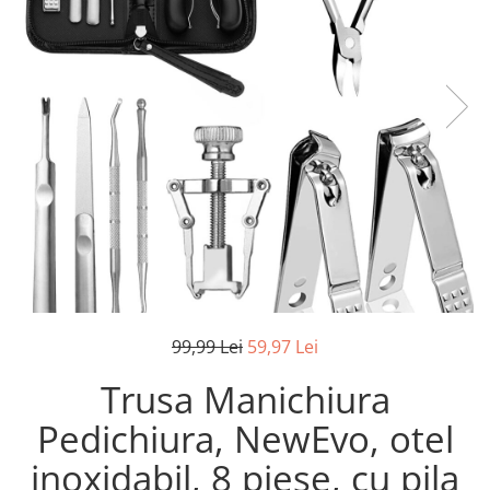
Pistoale de lipit
Perii de par electrice
Termometre bucatarie
Uscatoare de par
Tigai si Seturi
Unelte si aparate de masura
Uscatoare Rufe
Veioze si Lampi
Vopsele si Pigmenti
99,99 Lei
59,97 Lei
Trusa Manichiura
Pedichiura, NewEvo, otel
inoxidabil, 8 piese, cu pila