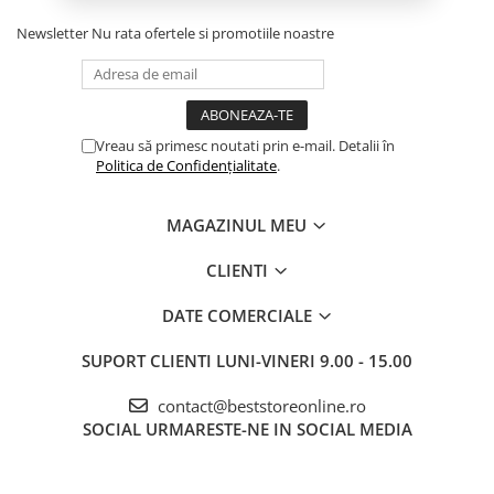
Pilă de unghii:
11,5 cm
Newsletter
Nu rata ofertele si promotiile noastre
Carcasă:
18,5 cm x 8,5 cm x 3 cm
CARACTERISTICI SUPLIMENTARE:
Rezistență la coroziune
Rezistență la distorsiune
Vreau să primesc noutati prin e-mail. Detalii în
Rezistență la schimbări mari de temperatură
Politica de Confidențialitate
.
Durabilitate excelentă
Oleofob și hidrofob
MAGAZINUL MEU
Nu uita că unghiile tale pot fi atuul tău în multe situații
CLIENTI
– de la întâlniri de afaceri la întâlniri și ieșiri cu
prietenii. Așadar, ai grijă de ele cu setul nostru de
DATE COMERCIALE
unghiere, care îți va asigura că unghiile tale sunt
SUPORT CLIENTI
LUNI-VINERI 9.00 - 15.00
mereu gata pentru orice ocazie.
contact@beststoreonline.ro
SOCIAL
URMARESTE-NE IN SOCIAL MEDIA