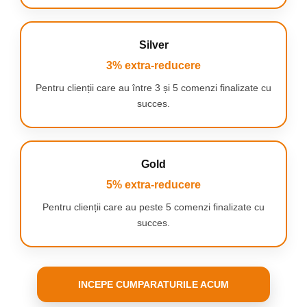
Silver
3% extra-reducere
Pentru clienții care au între 3 și 5 comenzi finalizate cu
succes.
SPECIFICAȚII
Material:
Oțel inoxidabil
Material carcasă:
Imitație de piele
Gold
Scop:
Îngrijire profesională și la domiciliu a unghiilor
5% extra-reducere
Numărul de elemente din set:
8
Unghiere:
12,5 cm
Pentru clienții care au peste 5 comenzi finalizate cu
Cuțit curbat:
6,5 cm
succes.
Cuțit drept:
9 cm
Pârghie:
4 cm
Împingător de cuticule:
11,5 cm
INCEPE CUMPARATURILE ACUM
Clește pentru cuticule:
11,5 cm