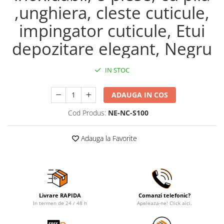
,unghiera, cleste cuticule,
impingator cuticule, Etui
depozitare elegant, Negru
IN STOC
ADAUGA IN COS
Cod Produs:
NE-NC-S100
Adauga la Favorite
Livrare RAPIDA
Comanzi telefonic?
In termen de 24 / 48 h
Apeleaza-ne! Click aici.