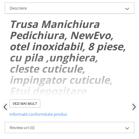
Descriere
Trusa Manichiura
Pedichiura, NewEvo,
otel inoxidabil, 8 piese,
cu pila ,unghiera,
cleste cuticule,
impingator cuticule,
Etui depozitare
elegant, Negru
VEZI MAI MULT
Informatii conformitate produs
Review-uri
(0)