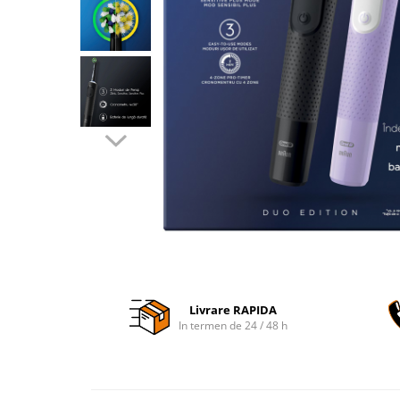
Accesorii auto interioare
Aspiratoare Auto
Produse Cosmetica Auto
Scule auto
Casa, Gradina & Bricolaj
Accesorii mese si scaune
Accesorii prize si intrerupatoare
Becuri
Clesti si Patenti
Corpuri de iluminat interior
Covorase Baie
Dulapuri Textile
Livrare RAPIDA
In termen de 24 / 48 h
Echipamente protectia muncii
Folii si pungi alimentare
Frapiere si Clesti Gheata