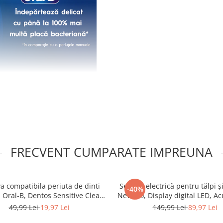
FRECVENT CUMPARATE IMPREUNA
RATARE 100% EFICIENTA
ty Pro are 3 moduri de periaj:
ensitive Plus pentru o
a compatibila periuta de dinti
Set Pilă electrică pentru tălpi și
-40%
a Oral-B, Dentos Sensitive Clean,
NewEvo, Display digital LED, A
4 bucati, Alb
1200 mAh, Încărcare USB, Impe
49,99 Lei
19,97 Lei
149,99 Lei
89,97 Lei
2 viteze, 2400 rot/min, 3 capete