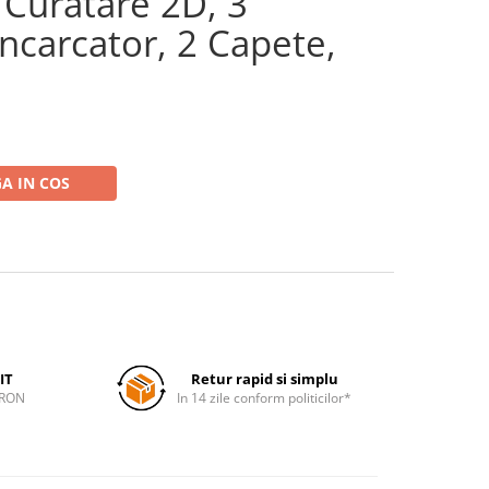
, Curatare 2D, 3
ncarcator, 2 Capete,
A IN COS
IT
Retur rapid si simplu
 RON
In 14 zile conform politicilor*