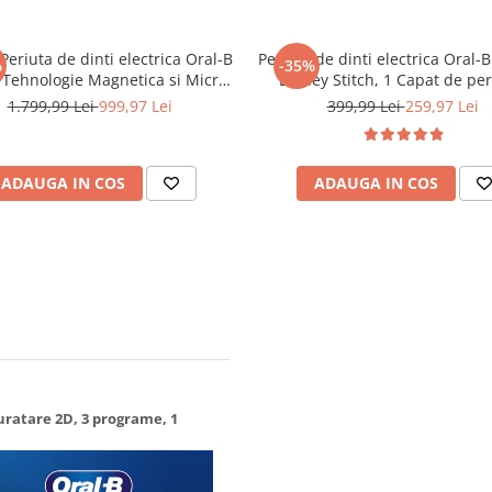
 Periuta de dinti electrica Oral-B
Periuta de dinti electrica Oral-B
%
-35%
 Tehnologie Magnetica si Micro-
Disney Stitch, 1 Capat de peri
i, Inteligenta artificiala, Display
Trusa de calatorie, 3 moduri,
1.799,99 Lei
999,97 Lei
399,99 Lei
259,97 Lei
interactiv, Senzor de presiune
sensibil prietenos pentru co
Timer vizibil, 5 moduri, 1 capat,
Cronometru muzical de 2 mi
N
Pentru varste de 6+
ADAUGA IN COS
ADAUGA IN COS
 Curatare 2D, 3 programe, 1