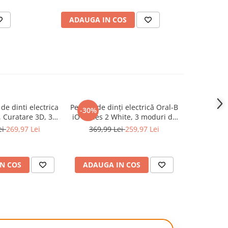
ele moar
accesori
ADAUGA IN COS
AD
 de dinti electrica
Periuță de dinți electrică Oral-B
Periuta de 
-30%
-35%
, Curatare 3D, 3
iO Series 2 White, 3 moduri de
iO Kids M
capat de periaj,
curățare, senzor presiune,
capat de
ei
269,97 Lei
369,99 Lei
259,97 Lei
399,9
/Albastru
timer 2 minute, tehnologie iO,
calatorie
baterie Li-Ion, 2 Capete, Alb
sensibil pr
cronome
N COS
ADAUGA IN COS
ADAUG
minute,