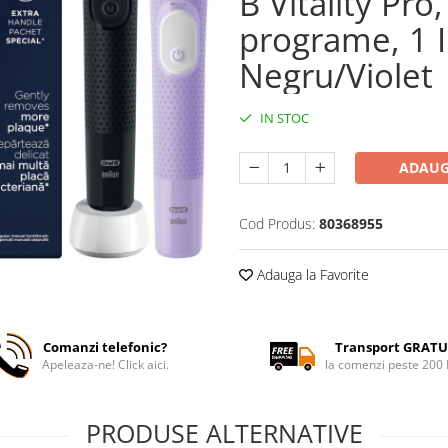
B Vitality Pro
programe, 1 I
Negru/Violet
IN STOC
ADAUG
Cod Produs:
80368955
Adauga la Favorite
Comanzi telefonic?
Transport GRATU
Apeleaza-ne! Click aici.
la comenzi peste 200
PRODUSE ALTERNATIVE