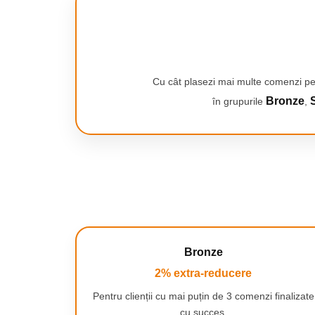
Smartwatch-uri
INLOCUIESTE CAPATUL PERIUTEI 
PC, Periferice & Software
Medicii stomatologi recomanda inlocui
Dispozitive Spionaj
fiecare 3 luni pentru a asigura o curata
periaj Oral-B se decoloreaza din verd
Hub-uri
in care acesta trebuie inlocuit.
Cu cât plasezi mai multe comenzi pe
Mini Imprimante
Bronze
S
în grupurile
,
Organizatorare Cabluri
Periferice
Mouse
Mousepad
BATERIE DE LUNGA DUARATA
Tastaturi
Durata de viata a bateriei de pana la 1
Unitati optice externe
completa.
Rack Hard-disk
Sport & Travel
Bronze
Antifurt bicicleta
2% extra-reducere
Aparate vibromasaj
Pentru clienții cu mai puțin de 3 comenzi finalizate
Articole voiaj
cu succes.