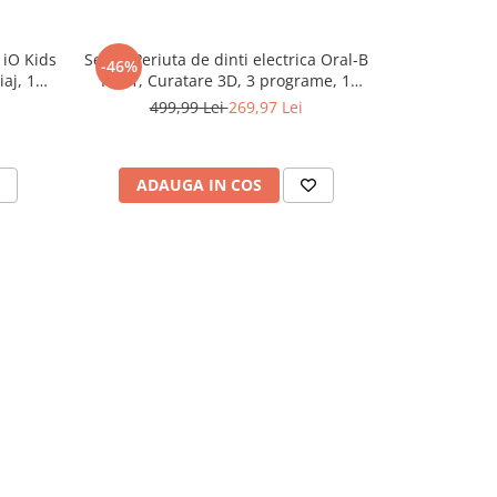
 iO Kids
Set 2x Periuta de dinti electrica Oral-B
Periuță de 
-46%
-30%
aj, 1
Pro 1, Curatare 3D, 3 programe, 1
Series 2 Whi
 Modul
capat de periaj, Negru/Albastru
senzor pre
499,99 Lei
269,97 Lei
369,
pii,
tehnologie iO
nute,
ADAUGA IN COS
ADAU