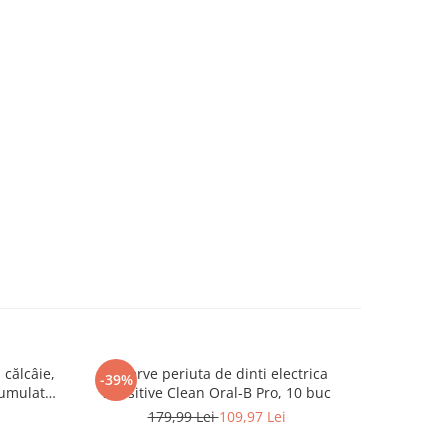
 călcâie,
Rezerve periuta de dinti electrica
Epilator 
-39%
-37%
cumulator
Sensitive Clean Oral-B Pro, 10 buc
BRI950/01,
rmeabil,
la aplicat
179,99 Lei
109,97 Lei
2.
 incluse,
cu sau 