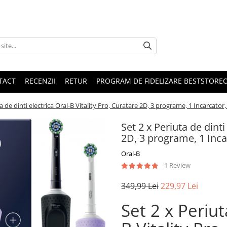
TACT
RECENZII
RETUR
PROGRAM DE FIDELIZARE BESTSTORE
ta de dinti electrica Oral-B Vitality Pro, Curatare 2D, 3 programe, 1 Incarcator
Set 2 x Periuta de dinti
2D, 3 programe, 1 Inca
Oral-B
1 Review
349,99 Lei
229,97 Lei
Set 2 x Periut