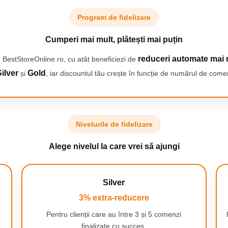
IN MOD REGULAT
Program de fidelizare
rea capatului de periaj la
re eficienta. Perii capatului de
Cumperi mai mult, plătești mai puțin
e in galben, indicand momentul
reduceri automate mai 
 BestStoreOnline.ro, cu atât beneficiezi de
ilver
Gold
și
, iar discountul tău crește în funcție de numărul de comen
Nivelurile de fidelizare
0 zile cu o singura incarcare
Alege nivelul la care vrei să ajungi
Silver
3% extra-reducere
Pentru clienții care au între 3 și 5 comenzi
finalizate cu succes.