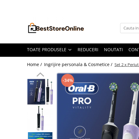
Toate Produsele
Accesorii aparate climatizare
Accesorii console gaming
Accesorii si Piese Aspiratoare
TOATE PRODUSELE
REDUCERI
NOUTATI
CON
Aspiratoare Universale
Home /
Ingrijire personala & Cosmetice /
Set 2 x Periu
Dyson
iRobot Roomba
-34%
Karcher Parkside
Philips
Tefal Rowenta X-Force Flex
Xiaomi Roborock
Aspiratoare
Auto Moto