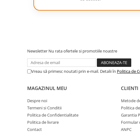
Camping
Centuri de Slabit
Componente si Piese Biciclete
Huse protectie biciclete
Lumini bicicleta
Newsletter
Nu rata ofertele si promotiile noastre
Rucsacuri
TV, Audio-Video & Foto
Vreau să primesc noutati prin e-mail. Detalii în
Politica de C
Accesorii foto & video
Binocluri
MAGAZINUL MEU
CLIENTI
Boxe Portabile
Despre noi
Metode de
Casti Wireless
Termeni si Conditii
Politica d
Dispozitive Spionaj
Politica de Confidentialitate
Garantia 
Videoproiectoare
Politica de livrare
Formular 
Contact
ANPC