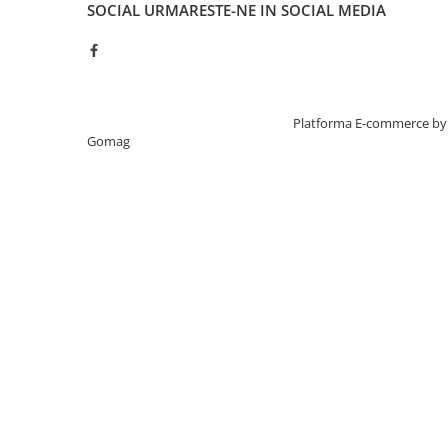
SOCIAL
URMARESTE-NE IN SOCIAL MEDIA
Creat cu ❤ și cu 🧠 de TrifanDan.ro
Platforma E-commerce by
Gomag