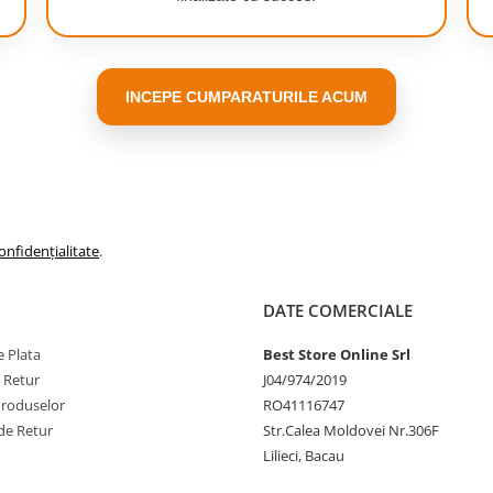
INCEPE CUMPARATURILE ACUM
onfidențialitate
.
DATE COMERCIALE
 Plata
Best Store Online Srl
e Retur
J04/974/2019
Produselor
RO41116747
de Retur
Str.Calea Moldovei Nr.306F
Lilieci, Bacau