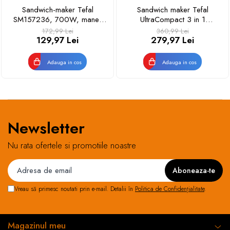
Sandwich-maker Tefal
Sandwich maker Tefal
SM157236, 700W, maner
UltraCompact 3 in 1
izolat, sistem de blocare,
SW383D10, 700W, placi
172,99 Lei
360,99 Lei
invelis antiaderent, Negru
detasabile pentru gofre,
129,97 Lei
279,97 Lei
sandwich-uri si panini, invelis
antiaderent, negru & argintiu
Adauga in cos
Adauga in cos
Newsletter
Nu rata ofertele si promotiile noastre
Vreau să primesc noutati prin e-mail. Detalii în
Politica de Confidențialitate
.
Magazinul meu