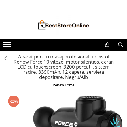
Toate Produsele
Accesorii aparate climatizare
Accesorii console gaming
Accesorii si Piese Aspiratoare
Aspiratoare Universale
Aparat pentru masaj profesional tip pistol
Renew Force,10 viteze, motor silentios, ecran
Dyson
LCD cu touchscreen, 3200 percutii, sistem
iRobot Roomba
racire, 3350mAh, 12 capete, servieta
depozitare, Negru/Alb
Karcher Parkside
Renew Force
Philips
Tefal Rowenta X-Force Flex
-23%
Xiaomi Roborock
Aspiratoare
Auto Moto