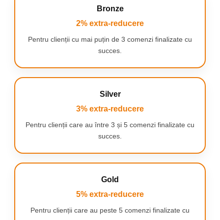
coloanal cervicala
Bronze
Cap de glont si cap de varf curbat conceput pentru cel mai
intens masaj pe puncte. Foarte precise, elimina perfect
2% extra-reducere
durerile musculare radiante.
Pentru clienții cu mai puțin de 3 comenzi finalizate cu
Cap semicerc amelioreaza durerile la umar si brat
Cap T folosit pentru masarea mainilor si a picioarelor
succes.
Cap in forma de evantai potrivit pentru muschii spatelui
Cap in forma dispersata potrivit pentru muschii umerilor
Cap giroscop(portocaliu) potrivit pentru masajul tesuturilor
moi
Silver
Cap ciuperca(portocaliu)relaxeaza articulatiilesi muschii
sensibili.
3% extra-reducere
Pentru clienții care au între 3 și 5 comenzi finalizate cu
succes.
Gold
5% extra-reducere
Pentru clienții care au peste 5 comenzi finalizate cu