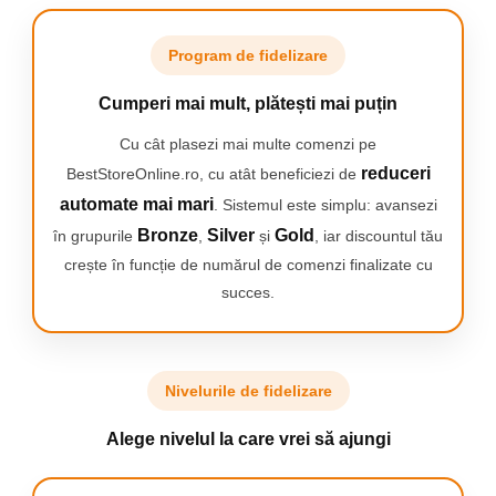
utilizare, doar porniti-l si reglati puterea de pulsatie.
Timp de lucru lung - pistolul de masaj poate fi folosit pana la 6
ore, astfel incat sa puteti masa cu usurinta intregul corp.
Program de fidelizare
Incarcare rapida - aparatul de masaj dupa descarcare va fi gata de
utilizare dupa 60 de minute de incarcare (incarcarea completa a
Cumperi mai mult, plătești mai puțin
bateriei dureaza 3 ore)
Cu cât plasezi mai multe comenzi pe
Masajul poate fi folosit cu succes atunci cand simtim:
restrictii de mobilitate,
reduceri
BestStoreOnline.ro, cu atât beneficiezi de
rigiditate musculara
automate mai mari
. Sistemul este simplu: avansezi
tulburari de tonus muscular,
dureri in piept
Bronze
Silver
Gold
în grupurile
,
și
, iar discountul tău
dureri de gat si umar,
crește în funcție de numărul de comenzi finalizate cu
crampe musculare,
succes.
dureri de spate,
durere la nivelul membrelor
12 Capete interschimbabile
Nivelurile de fidelizare
Cap rotund-relaxeaza grupuri mari musculare,spate,picioare si
talie
Alege nivelul la care vrei să ajungi
Cap plat-relaxeaza si reface muschii intregului corp
Cap cazma-relaxeaza fesierii,imbunatatesce flexibilitatea
Cap U-maseaza muschii din jurul vertebreleor relaxand