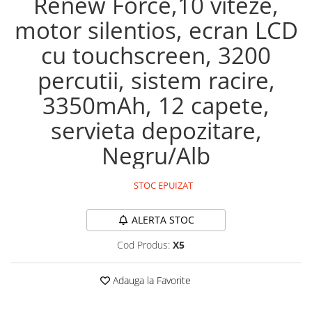
Renew Force,10 viteze,
Maturi, mopuri si galeti
motor silentios, ecran LCD
Organizare si depozitare
cu touchscreen, 3200
Pistoale de lipit
percutii, sistem racire,
Termometre bucatarie
3350mAh, 12 capete,
Tigai si Seturi
Unelte si aparate de masura
servieta depozitare,
Uscatoare Rufe
Negru/Alb
Veioze si Lampi
Vopsele si Pigmenti
STOC EPUIZAT
Console, Jocuri & Accesorii
ALERTA STOC
Electrocasnice & Climatizare
Aparate de vidat
Cod Produs:
X5
Aspiratoare
Adauga la Favorite
Blendere & Tocatoare
Fiare, statii & aparate de calcat cu