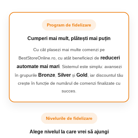
Camping
Centuri de Slabit
Componente si Piese Biciclete
Program de fidelizare
Huse protectie biciclete
Cumperi mai mult, plătești mai puțin
Lumini bicicleta
Cu cât plasezi mai multe comenzi pe
Rucsacuri
reduceri
BestStoreOnline.ro, cu atât beneficiezi de
TV, Audio-Video & Foto
automate mai mari
. Sistemul este simplu: avansezi
Accesorii foto & video
Bronze
Silver
Gold
în grupurile
,
și
, iar discountul tău
Binocluri
crește în funcție de numărul de comenzi finalizate cu
Boxe Portabile
succes.
Casti Wireless
Dispozitive Spionaj
Nivelurile de fidelizare
Videoproiectoare
Alege nivelul la care vrei să ajungi