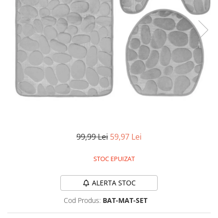
Accesorii auto interioare
Aspiratoare Auto
Produse Cosmetica Auto
Scule auto
Casa, Gradina & Bricolaj
Accesorii mese si scaune
Accesorii prize si intrerupatoare
Becuri
Clesti si Patenti
99,99 Lei
59,97 Lei
Corpuri de iluminat interior
Covorase Baie
STOC EPUIZAT
Dulapuri Textile
Echipamente protectia muncii
ALERTA STOC
Folii si pungi alimentare
Cod Produs:
BAT-MAT-SET
Frapiere si Clesti Gheata