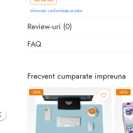
Vezi mai mult
Dispozitive si Accesorii medicale
de uz casnic
Informatii conformitate produs
Epilatoare
Review-uri
(0)
Irigatoare Bucale
Perii de par electrice
FAQ
Uscatoare de par
Ingrijire tesaturi
Produse Mercerie
Jucarii, Copii & Bebe
Frecvent cumparate impreuna
Jucarii Creative
Lampi de Veghe Copii
-50%
-40%
Seturi Pictura si Desen
Vehicule si jucarii cu telecomanda
Laptop, Tablete & Telefoane
Genti laptop