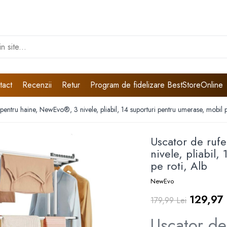
tact
Recenzii
Retur
Program de fidelizare BestStoreOnline
 pentru haine, NewEvo®, 3 nivele, pliabil, 14 suporturi pentru umerase, mobil p
Uscator de ruf
nivele, pliabil
pe roti, Alb
NewEvo
129,97 
179,99 Lei
Uscator de 