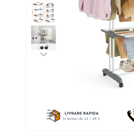
Accesorii auto interioare
Aspiratoare Auto
Produse Cosmetica Auto
Scule auto
Casa, Gradina & Bricolaj
Accesorii mese si scaune
Accesorii prize si intrerupatoare
Becuri
Clesti si Patenti
Corpuri de iluminat interior
Covorase Baie
Dulapuri Textile
Echipamente protectia muncii
LIVRARE RAPIDA
In termen de 24 / 48 h
Folii si pungi alimentare
Frapiere si Clesti Gheata