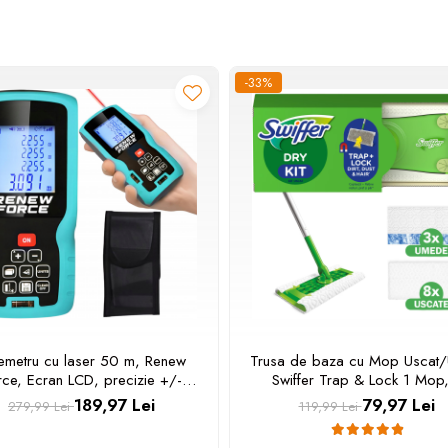
-33%
emetru cu laser 50 m, Renew
Trusa de baza cu Mop Uscat
rce, Ecran LCD, precizie +/-
Swiffer Trap & Lock 1 Mop,
 protectie IP54(ploaie si praf),
Rezerve lavete uscate + 3 Re
189,97 Lei
79,97 Lei
279,99 Lei
119,99 Lei
asa laser II, calcul suprafata,
lavete umede
alcularea volumelor, Negru