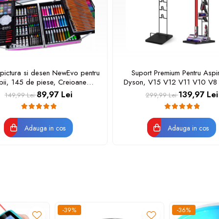
 pictura si desen NewEvo pentru
Suport Premium Pentru Aspir
pii, 145 de piese, Creioane
Dyson, V15 V12 V11 V10 V8
ate, Creioane cerate, Markere,
GEN5 , NewEvo®, Montaj Far
89,97 Lei
139,97 Lei
149,99 Lei
299,99 Lei
psele, Radiera și multe alte
in Pereti, Instalare Rapida, Con
rii, Cutie Metalica, Model Zane
Stabila, Economisire Spati
126x22x28.5 cm, Negr
Adauga in cos
Adauga in cos
-39%
-36%