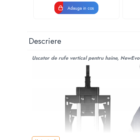
abur
Adauga in cos
Generatoare Ozon
Prajitoare de paine
Sandwich-maker
Descriere
Ghiozdane si genti
Ingrijire personala & Cosmetice
Uscator de rufe vertical pentru haine, NewEvo®
Periute de dinti electrice
Accesorii Periute de Dinti Electrice
Accesorii aparate de ras clasice
Accesorii aparate de ras electrice
Aparate cosmetice
Aparate de ras si tuns
Aparate masaj
Aparate pentru manichiura
pedichiura