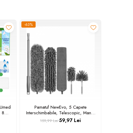
-63%
-29%
/Umed
Pamatuf NewEvo, 5 Capete
Genunchi
 8
Interschimbabile, Telescopic, Maner
pentru Con
zerve
Extensibil, Pentru Locuri Greu
Gel si 
59,97 Lei
159,99 Lei
139,
Accesibile, 83-285x16, Gri
Reglabile s
ABS, Con