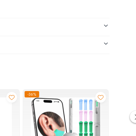
-36%
-18%