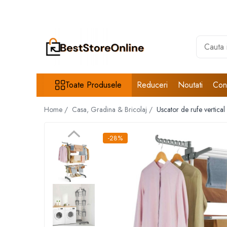
Toate Produsele
Accesorii aparate climatizare
Accesorii console gaming
Accesorii si Piese Aspiratoare
Toate Produsele
Reduceri
Noutati
Con
Aspiratoare Universale
Home /
Casa, Gradina & Bricolaj /
Uscator de rufe vertical
Dyson
iRobot Roomba
-28%
Karcher Parkside
Philips
Tefal Rowenta X-Force Flex
Xiaomi Roborock
Aspiratoare
Auto Moto