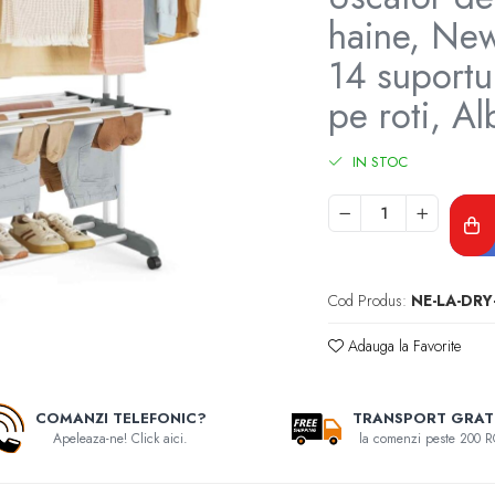
haine, New
14 suportu
pe roti, Al
IN STOC
Cod Produs:
NE-LA-DRY
Adauga la Favorite
COMANZI TELEFONIC?
TRANSPORT GRAT
Apeleaza-ne! Click aici.
la comenzi peste 200 