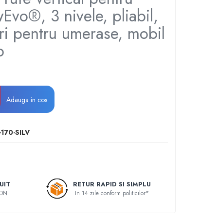
Evo®, 3 nivele, pliabil,
ri pentru umerase, mobil
b
Adauga in cos
-170-SILV
UIT
RETUR RAPID SI SIMPLU
RON
In 14 zile conform politicilor*