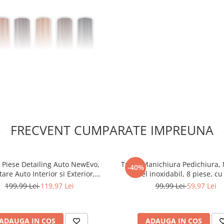
FRECVENT CUMPARATE IMPREUNA
 Piese Detailing Auto NewEvo,
Trusa Manichiura Pedichiura,
-40%
are Auto Interior si Exterior,
otel inoxidabil, 8 piese, cu
Transport si Depozitare Inclusa,
,unghiera, cleste cuticule, im
199,99 Lei
119,97 Lei
99,99 Lei
59,97 Lei
Negru Galben
cuticule, Etui depozitare elega
ADAUGA IN COS
ADAUGA IN COS