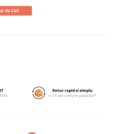
A IN COS
IT
Retur rapid si simplu
 RON
In 14 zile conform politicilor*