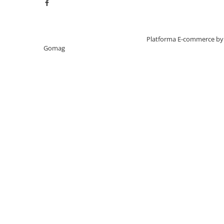
Creat cu ❤ și cu 🧠 de TrifanDan.ro
Platforma E-commerce by
Gomag
CUM SE UTILIZA