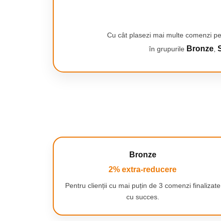
Smartwatch-uri
PC, Periferice & Software
Dispozitive Spionaj
Cu cât plasezi mai multe comenzi pe
Hub-uri
Bronze
S
în grupurile
,
Mini Imprimante
Organizatorare Cabluri
Periferice
Mouse
Mousepad
Tastaturi
Unitati optice externe
Bronze
Rack Hard-disk
2% extra-reducere
Sport & Travel
Antifurt bicicleta
Pentru clienții cu mai puțin de 3 comenzi finalizate
cu succes.
Aparate vibromasaj
Articole voiaj