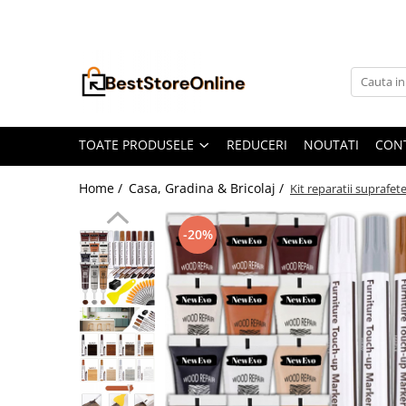
Toate Produsele
Accesorii aparate climatizare
Accesorii console gaming
Accesorii si Piese Aspiratoare
TOATE PRODUSELE
REDUCERI
NOUTATI
CON
Aspiratoare Universale
Home /
Casa, Gradina & Bricolaj /
Kit reparatii suprafe
Dyson
iRobot Roomba
-20%
Karcher Parkside
Philips
Tefal Rowenta X-Force Flex
Xiaomi Roborock
Aspiratoare
Auto Moto