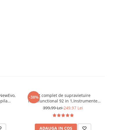
 NewEvo,
Kit complet de supravietuire
Set 7 
-38%
-20%
 pila
multifunctional 92 in 1,Instrumente
Aspiratoar
pingator
profesionale multifunctionale,
mm, A
399,99 Lei
249,97 Lei
nt, Negru
vanatoare, drumetii, alpinism si
Materi
aventuri in aer liber, Negru
ADAUGA IN COS
AD