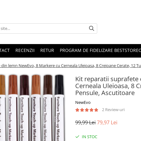
TACT
RECENZII
RETUR
PROGRAM DE FIDELIZARE BESTSTORE
te din lemn NewEvo, 8 Markere cu Cerneala Uleioasa, 8 Creioane Cerate, 12 T
Kit reparatii suprafet
Cerneala Uleioasa, 8 C
Pensule, Ascutitoare
NewEvo
2 Review-uri
99,99 Lei
79,97 Lei
IN STOC