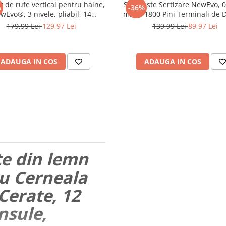
r de rufe vertical pentru haine,
Set Cleste Sertizare NewEvo, 0
%
-36%
wEvo®, 3 nivele, pliabil, 14
mm2, 1800 Pini Terminali de D
turi pentru umerase, mobil pe
Dimensiuni, Galben
179,99 Lei
129,97 Lei
139,99 Lei
89,97 Lei
roti, Alb
ADAUGA IN COS
ADAUGA IN COS
te din lemn
u Cerneala
Cerate, 12
nsule,