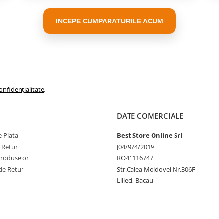
INCEPE CUMPARATURILE ACUM
inore.
Alegand dintre
cele 8
ai apropiata de culoarea
lizari diferite:
onfidențialitate
.
olturi de mobilier, picioare de
ucerea vizibilitatii aschiilor.
aziune si la utilizare
DATE COMERCIALE
 de masa), elemente decorative
orandu-l in acelasi timp.
 Plata
Best Store Online Srl
rarea suprafetelor cu culoare
e Retur
J04/974/2019
i mari de decolorare sau pentru
Produselor
RO41116747
de Retur
Str.Calea Moldovei Nr.306F
Lilieci, Bacau