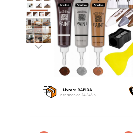
Accesorii auto interioare
Aspiratoare Auto
Produse Cosmetica Auto
Scule auto
Casa, Gradina & Bricolaj
Accesorii mese si scaune
Accesorii prize si intrerupatoare
Becuri
Clesti si Patenti
Corpuri de iluminat interior
Livrare RAPIDA
Covorase Baie
In termen de 24 / 48 h
Dulapuri Textile
Echipamente protectia muncii
Folii si pungi alimentare
Frapiere si Clesti Gheata