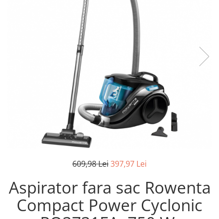
Pistoale de lipit
Perii de par electrice
Termometre bucatarie
Uscatoare de par
Tigai si Seturi
Unelte si aparate de masura
Uscatoare Rufe
Veioze si Lampi
Vopsele si Pigmenti
609,98 Lei
397,97 Lei
Aspirator fara sac Rowenta
Compact Power Cyclonic