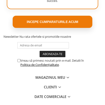
o utilizare mai redusa a
succes.
energiei, tehnologia de
varf a noului motor cu
Sistemul EffiTech
deschide calea spre
INCEPE CUMPARATURILE ACUM
eficienta energetica
maxima.
Newsletter
Nu rata ofertele si promotiile noastre
Vreau să primesc noutati prin e-mail. Detalii în
Politica de Confidențialitate
.
Cele mai bune
rezultate in emisia de
praf
MAGAZINUL MEU
Sistem avansat mono-
CLIENTI
ciclonic cu nivel ridicat
de separare a prafului
DATE COMERCIALE
din aerul aspirat: 2
niveluri de filtrare