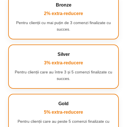
aspirare pe suprafete
Bronze
dure
2% extra-reducere
Compact Power™
Pentru clienții cu mai puțin de 3 comenzi finalizate cu
Cyclonic este prevazut
succes.
cu un nou cap de
aspirare de inalta
performanta, asigurand
cele mai bune rezultate
de aspirare pe
Silver
suprafetele dure.
3% extra-reducere
Pentru clienții care au între 3 și 5 comenzi finalizate cu
succes.
Cele mai bune
rezultate in eficienta
Gold
energetica
5% extra-reducere
Pentru o mai mare
Pentru clienții care au peste 5 comenzi finalizate cu
absorbtie a prafului, cu