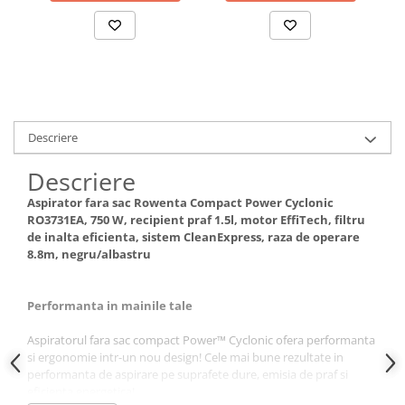
Descriere
Descriere
Aspirator fara sac Rowenta Compact Power Cyclonic
RO3731EA, 750 W, recipient praf 1.5l, motor EffiTech, filtru
de inalta eficienta, sistem CleanExpress, raza de operare
8.8m, negru/albastru
Performanta in mainile tale
Aspiratorul fara sac compact Power™ Cyclonic ofera performanta
si ergonomie intr-un nou design! Cele mai bune rezultate in
performanta de aspirare pe suprafete dure, emisia de praf si
eficienta energetica!