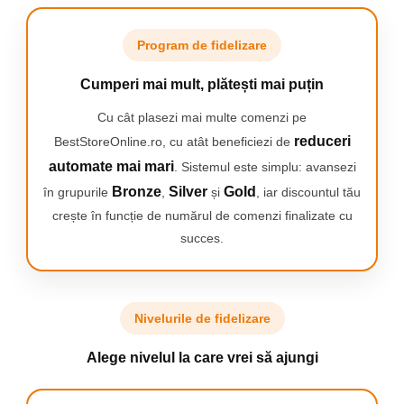
Performanta de top
Program de fidelizare
Cele mai bune rezultate
Cumperi mai mult, plătești mai puțin
in performanta de
aspirare pe suprafete
Cu cât plasezi mai multe comenzi pe
dure, emisia de praf si
reduceri
BestStoreOnline.ro, cu atât beneficiezi de
eficienta energetica!
Datorita designului
automate mai mari
. Sistemul este simplu: avansezi
ergonomic, este usor de
Bronze
Silver
Gold
în grupurile
,
și
, iar discountul tău
utilizat, transportat si
depozitat.
crește în funcție de numărul de comenzi finalizate cu
succes.
Nivelurile de fidelizare
Alege nivelul la care vrei să ajungi
Cele mai bune
rezultate in
performanta de