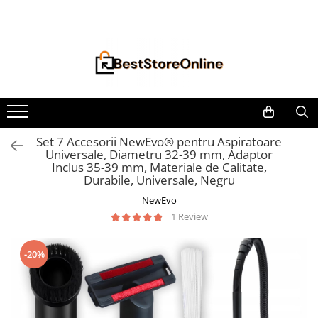
Toate Produsele
Accesorii aparate climatizare
Accesorii console gaming
Accesorii si Piese Aspiratoare
Aspiratoare Universale
Set 7 Accesorii NewEvo® pentru Aspiratoare
Universale, Diametru 32-39 mm, Adaptor
Dyson
Inclus 35-39 mm, Materiale de Calitate,
iRobot Roomba
Durabile, Universale, Negru
Karcher Parkside
NewEvo
1 Review
Philips
Tefal Rowenta X-Force Flex
-20%
Xiaomi Roborock
Aspiratoare
Auto Moto