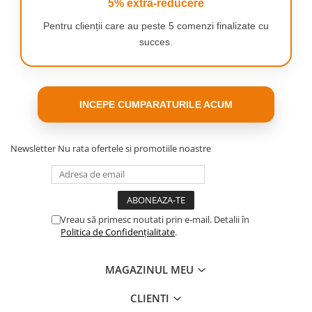
5% extra-reducere
suprafetelor care necesita ingrijire suplimentara.
Pentru clienții care au peste 5 comenzi finalizate cu
Duza pentru colturi:
succes.
Diametru gaura (adaptor albastru):
3,5 cm
Diametru gaura (fara adaptor albastru):
4,5 cm
Lungime totala:
29,5 cm
Descriere:
Varf compact cu mare versatilitate, ideal pentru
INCEPE CUMPARATURILE ACUM
curatarea precisa a spatiilor mai mici.
Adaptor:
Newsletter
Nu rata ofertele si promotiile noastre
Descriere:
Va permite sa schimbati diametrul gaurii de la 3,5
cm la 2,5 cm, ceea ce va permite sa adaptati varfurile la diverse
modele de aspiratoare.
Vreau să primesc noutati prin e-mail. Detalii în
Politica de Confidențialitate
.
MAGAZINUL MEU
CLIENTI