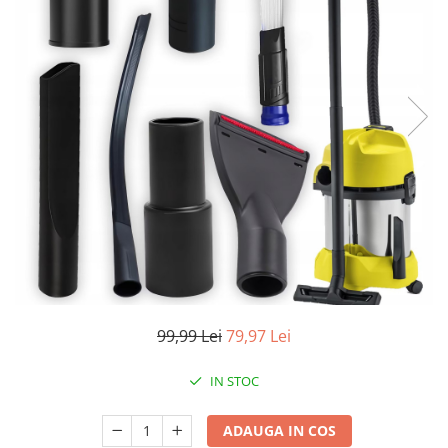
Accesorii auto interioare
Aspiratoare Auto
Produse Cosmetica Auto
Scule auto
Casa, Gradina & Bricolaj
Accesorii mese si scaune
Accesorii prize si intrerupatoare
Becuri
Clesti si Patenti
Corpuri de iluminat interior
Covorase Baie
99,99 Lei
79,97 Lei
Dulapuri Textile
Echipamente protectia muncii
IN STOC
Folii si pungi alimentare
ADAUGA IN COS
Frapiere si Clesti Gheata