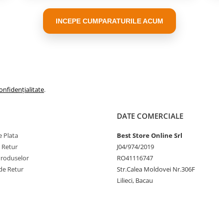
atorului:
INCEPE CUMPARATURILE ACUM
ajută la menținerea
puterii
iratorului dvs. să culeagă
i eficient, asigurând
onfidențialitate
.
DATE COMERCIALE
 Plata
Best Store Online Srl
e Retur
J04/974/2019
Produselor
RO41116747
de Retur
Str.Calea Moldovei Nr.306F
Lilieci, Bacau
ilizarea filtrelor: