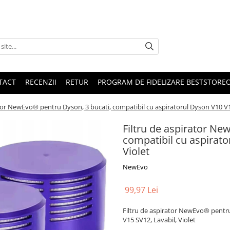
TACT
RECENZII
RETUR
PROGRAM DE FIDELIZARE BESTSTORE
ator NewEvo® pentru Dyson, 3 bucati, compatibil cu aspiratorul Dyson V10 V1
Filtru de aspirator Ne
compatibil cu aspirato
Violet
NewEvo
99,97 Lei
Filtru de aspirator NewEvo® pentru
V15 SV12, Lavabil, Violet