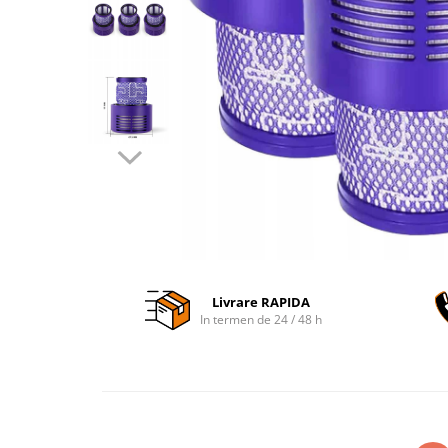
Accesorii auto interioare
Aspiratoare Auto
Produse Cosmetica Auto
Scule auto
Casa, Gradina & Bricolaj
Accesorii mese si scaune
Accesorii prize si intrerupatoare
Becuri
Clesti si Patenti
Corpuri de iluminat interior
Livrare RAPIDA
Covorase Baie
In termen de 24 / 48 h
Dulapuri Textile
Echipamente protectia muncii
Folii si pungi alimentare
Frapiere si Clesti Gheata