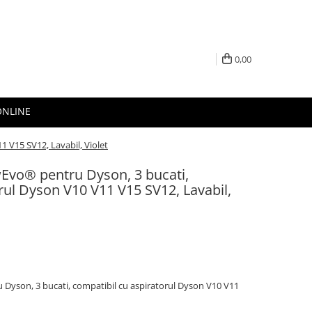
0,00
ONLINE
1 V15 SV12, Lavabil, Violet
wEvo® pentru Dyson, 3 bucati,
rul Dyson V10 V11 V15 SV12, Lavabil,
 Dyson, 3 bucati, compatibil cu aspiratorul Dyson V10 V11