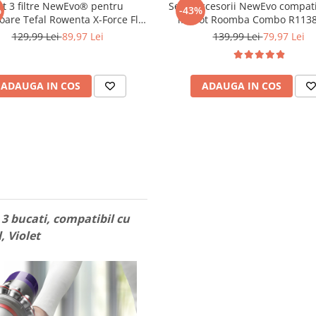
et 3 filtre NewEvo® pentru
Set 7 accesorii NewEvo compati
%
-43%
oare Tefal Rowenta X-Force Flex
iRobot Roomba Combo R1138
1.60, 12.60, 14.60, lavabile
perie tambur, 2 perii laterale, 2
129,99 Lei
89,97 Lei
139,99 Lei
79,97 Lei
Hepa, 2 mop din microfib
ADAUGA IN COS
ADAUGA IN COS
3 bucati, compatibil cu
, Violet