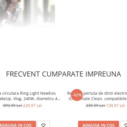
 modele de aspiratoare
FRECVENT CUMPARATE IMPREUNA
 circulara Ring Light NewEvo,
Rezerve periuta de dinti electri
-42%
akeUp, Vlog, 240W, diametru 45
iO Ultimate Clean, compatibile
mina rece, calda si neutra, 10
seria iO, Negru, 6 buc
399,99 Lei
229,97 Lei
239,99 Lei
139,97 Lei
i de ajustare, cu trepied 210cm
+ Telecomanda selfie bluetooth
pentru telefoa
ADAUGA IN COS
ADAUGA IN COS