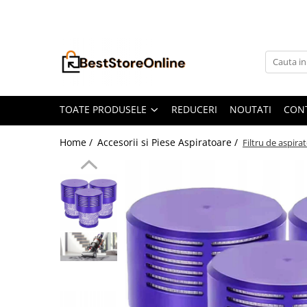
Toate Produsele
Accesorii aparate climatizare
Accesorii console gaming
Accesorii si Piese Aspiratoare
TOATE PRODUSELE
REDUCERI
NOUTATI
CON
Aspiratoare Universale
Home /
Accesorii si Piese Aspiratoare /
Filtru de aspir
Dyson
iRobot Roomba
Karcher Parkside
Philips
Tefal Rowenta X-Force Flex
Xiaomi Roborock
Aspiratoare
Auto Moto