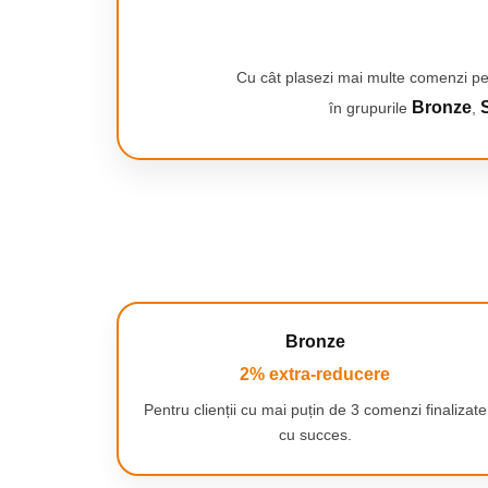
Smartwatch-uri
PC, Periferice & Software
Dispozitive Spionaj
Cu cât plasezi mai multe comenzi pe
Hub-uri
Bronze
S
în grupurile
,
Mini Imprimante
Organizatorare Cabluri
Periferice
Mouse
Mousepad
Tastaturi
Unitati optice externe
Bronze
Rack Hard-disk
2% extra-reducere
Sport & Travel
Ușor de curățat și ecologic:
Antifurt bicicleta
Pentru clienții cu mai puțin de 3 comenzi finalizate
Filtrele sunt reutilizabile, ceea ce vă economis
cu succes.
Aparate vibromasaj
achiziționarea de cartușe noi și reduce deșeur
Articole voiaj