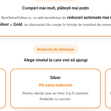
Cumperi mai mult, plătești mai puțin
reduceri automate mai 
 BestStoreOnline.ro, cu atât beneficiezi de
ilver
Gold
și
, iar discountul tău crește în funcție de numărul de comen
Nivelurile de fidelizare
Alege nivelul la care vrei să ajungi
Silver
3% extra-reducere
Pentru clienții care au între 3 și 5 comenzi
ește bani la
finalizate cu succes.
ile. Pur și simplu
clătiți-