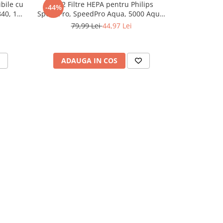
bile cu
Set 2 Filtre HEPA pentru Philips
Set 4 Fil
-44%
-34%
40, 1
SpeedPro, SpeedPro Aqua, 5000 Aqua,
SpeedPro, Sp
 filtre
FC6721, FC6722, FC6723, FC6724,
FC6721, F
79,99 Lei
44,97 Lei
139
ra
FC6725, FC6726, FC6727, FC6728,
FC6725, F
FC6729, Dexxer
F
ADAUGA IN COS
ADAU