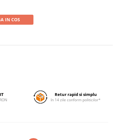
A IN COS
IT
Retur rapid si simplu
 RON
In 14 zile conform politicilor*