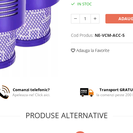
IN STOC
ADAUG
Cod Produs:
NE-VCM-ACC-5
Adauga la Favorite
Comanzi telefonic?
Transport GRATU
Apeleaza-ne! Click aici.
la comenzi peste 200
PRODUSE ALTERNATIVE