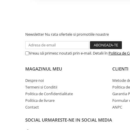
le sub jet de apă, uscați-le și reinstalați-le.
Camping
Îmbunătățiți performanța aspir
Centuri de Slabit
Curățarea sau înlocuirea regulată a filtrelor 
Componente si Piese Biciclete
maxime de aspirație.
Acest lucru permite asp
murdăria de pe podele, covoare și mobilier ma
Huse protectie biciclete
Newsletter
Nu rata ofertele si promotiile noastre
rezultate de curățare mai bune.
Lumini bicicleta
Rucsacuri
Vreau să primesc noutati prin e-mail. Detalii în
Politica de C
TV, Audio-Video & Foto
Accesorii foto & video
MAGAZINUL MEU
CLIENTI
Binocluri
Despre noi
Metode de
Boxe Portabile
Termeni si Conditii
Politica d
Politica de Confidentialitate
Garantia 
Casti Wireless
Politica de livrare
Formular 
Dispozitive Spionaj
Contact
ANPC
Videoproiectoare
SOCIAL
URMARESTE-NE IN SOCIAL MEDIA
Instrucțiuni pentru spălarea și ut