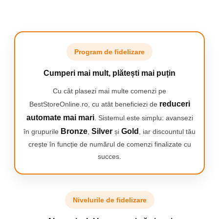
setului nostru cu
Camping
aspiratorul dvs.
Centuri de Slabit
KIT ESENTIAL
Componente si Piese Biciclete
Daca detii unul dintre aspiratoarele Xiaomi, esti in locul potrivit.
Program de fidelizare
Huse protectie biciclete
Setul nostru consta din piese de schimb absolut necesare pentru
aspiratorul dumneavoastra. Setul include
1 perie principala
Lumini bicicleta
Cumperi mai mult, plătești mai puțin
rotativa,
2 perii laterale, 2 carpe de mop.
In plus, in setul
Rucsacuri
nostru primesti
inca 2 filtre HEPA inlocuibile
si
o perie la
Cu cât plasezi mai multe comenzi pe
indemana pentru curatarea componentelor robotului
si
o
TV, Audio-Video & Foto
reduceri
surubelnita pentru asamblare.
BestStoreOnline.ro, cu atât beneficiezi de
Ofera robotului tau
Accesorii foto & video
automate mai mari
. Sistemul este simplu: avansezi
Binocluri
Xiaomi un upgrade
Bronze
Silver
Gold
în grupurile
,
și
, iar discountul tău
Boxe Portabile
crește în funcție de numărul de comenzi finalizate cu
profesional! Set perii -
succes.
Casti Wireless
Curatenie la cel mai
Dispozitive Spionaj
inalt nivel! ?
Videoproiectoare
CURATARE COMODA
Nivelurile de fidelizare