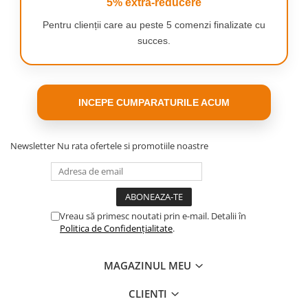
5% extra-reducere
permite sa fie spalat cu
Pentru clienții care au peste 5 comenzi finalizate cu
apa si refolosit
succes.
SETUL CONTINE
1x perie principala rotativa
2x perii laterale (ventilatoare)
INCEPE CUMPARATURILE ACUM
2x filtre HEPA
2x tampoane de mop
1xPerie de curatat
Newsletter
Nu rata ofertele si promotiile noastre
1xSurubelnita
Vreau să primesc noutati prin e-mail. Detalii în
Politica de Confidențialitate
.
MAGAZINUL MEU
CLIENTI