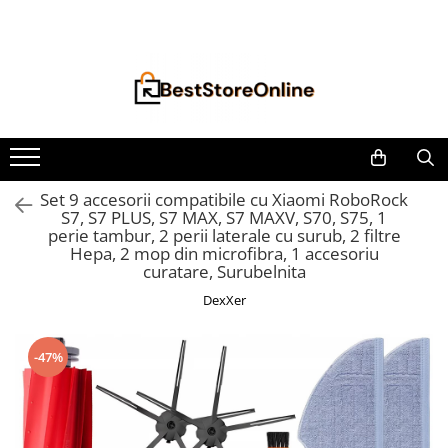
Toate Produsele
Accesorii aparate climatizare
Accesorii console gaming
Accesorii si Piese Aspiratoare
Aspiratoare Universale
Set 9 accesorii compatibile cu Xiaomi RoboRock
S7, S7 PLUS, S7 MAX, S7 MAXV, S70, S75, 1
Dyson
perie tambur, 2 perii laterale cu surub, 2 filtre
iRobot Roomba
Hepa, 2 mop din microfibra, 1 accesoriu
curatare, Surubelnita
Karcher Parkside
DexXer
Philips
Tefal Rowenta X-Force Flex
-47%
Xiaomi Roborock
Aspiratoare
Auto Moto