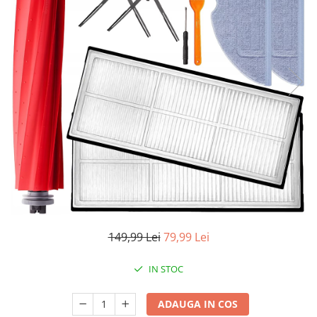
Accesorii auto interioare
Aspiratoare Auto
Produse Cosmetica Auto
Scule auto
Casa, Gradina & Bricolaj
Accesorii mese si scaune
Accesorii prize si intrerupatoare
Becuri
Clesti si Patenti
Corpuri de iluminat interior
Covorase Baie
149,99 Lei
79,99 Lei
Dulapuri Textile
Echipamente protectia muncii
IN STOC
Folii si pungi alimentare
ADAUGA IN COS
Frapiere si Clesti Gheata