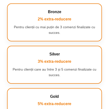
Bronze
2% extra-reducere
Pentru clienții cu mai puțin de 3 comenzi finalizate cu
succes.
Silver
3% extra-reducere
Pentru clienții care au între 3 și 5 comenzi finalizate cu
succes.
DESIGN DE IZOLARE A ZGOMOTULUI
Mentine exteriorul acolo unde este
Lumea reala este plina de zgomote de fundal. Concepute special
pentru izolarea zgomotului, castile Elite 3 iti ofera o oaza de
Gold
relaxare perfect portabila, lasand muzica sa te inconjoare oriunde
5% extra-reducere
te-ar duce ziua.