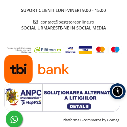
SUPORT CLIENTI
LUNI-VINERI 9.00 - 15.00
contact@beststoreonline.ro
SOCIAL
URMARESTE-NE IN SOCIAL MEDIA
MODUL MONO
Pregatit de la bun inceput
Daca esti una dintre persoanele intotdeauna pregatite pentru
orice, avem o veste excelenta: si castile tale sunt la fel. Cu modul
mono, poti folosi oricare dintre casti in timp ce o lasi pe cealalta la
incarcat, bucurandu-te astfel de o baterie care nu se descarca
niciodata.
Indiferent ce planuri ai pentru azi, castile sunt mereu
pregatite.
Creat cu ❤ și cu 🧠 de TrifanDan.ro
Platforma E-commerce by Gomag