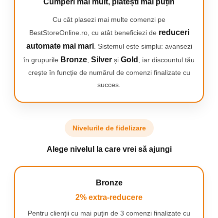
2 x carabiniere durabile cu sistem de blocare
Cumperi mai mult, plătești mai puțin
Fluier metalic pentru exterior
Cu cât plasezi mai multe comenzi pe
2 x plasturi autoadezivi
Bandaj de prim ajutor (5 cm x 4,5 m)
reduceri
BestStoreOnline.ro, cu atât beneficiezi de
Pătură de urgență (130 x 210 cm)
automate mai mari
. Sistemul este simplu: avansezi
Coardă paracord (3 m)
Instrument tip stea cu biți (18 în 1)
Bronze
Silver
Gold
în grupurile
,
și
, iar discountul tău
Fierăstrău cu sârmă
crește în funcție de numărul de comenzi finalizate cu
Suport pentru sticlă cu velcro
succes.
Nivelurile de fidelizare
Alege nivelul la care vrei să ajungi
Bronze
2% extra-reducere
Pentru clienții cu mai puțin de 3 comenzi finalizate cu