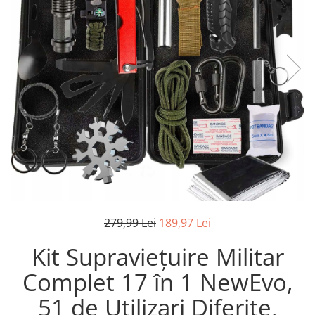
Pistoale de lipit
Perii de par electrice
Termometre bucatarie
Uscatoare de par
Tigai si Seturi
Unelte si aparate de masura
Uscatoare Rufe
Veioze si Lampi
Vopsele si Pigmenti
279,99 Lei
189,97 Lei
Kit Supraviețuire Militar
Complet 17 în 1 NewEvo,
51 de Utilizari Diferite,