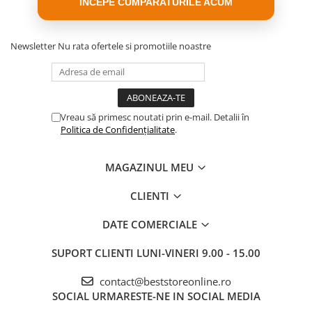
INCEPE CUMPARATURILE ACUM
Newsletter
Nu rata ofertele si promotiile noastre
Vreau să primesc noutati prin e-mail. Detalii în
Politica de Confidențialitate
.
MAGAZINUL MEU
CLIENTI
🔎
Mai jos găsiți descrierea
DATE COMERCIALE
componentelor incluse:
⭐⭐⭐
✅
Bandaj de prim ajutor
SUPORT CLIENTI
LUNI-VINERI 9.00 - 15.00
Bandaj elastic, ideal pentru fixarea pansamentelor și protejarea
rănilor. Ajută la menținerea curată a zonei afectate și la
contact@beststoreonline.ro
prevenirea infecțiilor.
SOCIAL
URMARESTE-NE IN SOCIAL MEDIA
✅
2 x plasturi autoadezivi