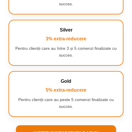
succes.
Silver
⭐
Principalele avantaje ale
3% extra-reducere
setului:
Pentru clienții care au între 3 și 5 comenzi finalizate cu
⭐
Universal
– include toate uneltele esențiale pentru
succes.
supraviețuire, într-un singur kit compact
⭐
Calitate superioară
– toate componentele sunt realizate din
materiale rezistente, concepute pentru utilizare intensă și condiții
meteo dificile
⭐
Carcasă practică
– permite organizarea eficientă și
Gold
transportul ușor al întregului set
⭐
Ideal pentru cadou
5% extra-reducere
– alegerea perfectă pentru pasionații de
supraviețuire, aventură sau gadgeturi multifuncționale
Pentru clienții care au peste 5 comenzi finalizate cu
succes.