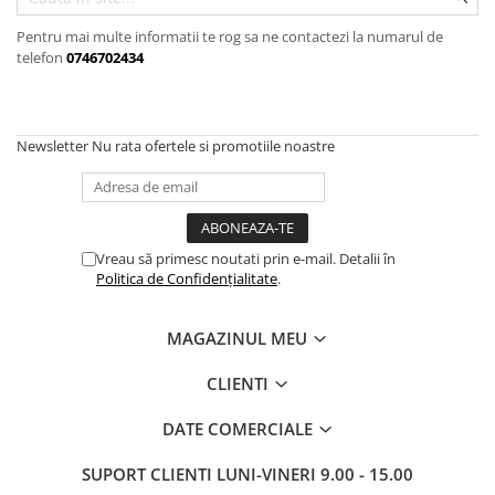
Pistoale de lipit
Perii de par electrice
Pentru mai multe informatii te rog sa ne contactezi la numarul de
Termometre bucatarie
telefon
0746702434
Uscatoare de par
Tigai si Seturi
Unelte si aparate de masura
Newsletter
Nu rata ofertele si promotiile noastre
Uscatoare Rufe
Veioze si Lampi
Vopsele si Pigmenti
Vreau să primesc noutati prin e-mail. Detalii în
Politica de Confidențialitate
.
MAGAZINUL MEU
CLIENTI
DATE COMERCIALE
SUPORT CLIENTI
LUNI-VINERI 9.00 - 15.00