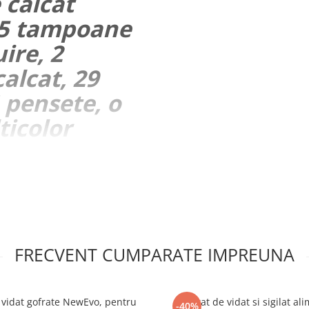
 calcat
 5 tampoane
ire, 2
calcat, 29
 pensete, o
ticolor
FRECVENT CUMPARATE IMPREUNA
 vidat gofrate NewEvo, pentru
Aparat de vidat si sigilat al
-40%