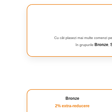
Smartwatch-uri
DEZVOLTA PERSEVERENTA
- prin crearea lucrarilor de ma
PC, Periferice & Software
cu o noua provocare - aranjarea cu atentie a elementelor mi
timp pentru a obtine efectul dorit.
Dispozitive Spionaj
Hub-uri
Mini Imprimante
Organizatorare Cabluri
Cu cât plasezi mai multe comenzi pe
Bronze
S
în grupurile
,
Periferice
Mouse
Mousepad
Tastaturi
Unitati optice externe
Rack Hard-disk
Sport & Travel
Antifurt bicicleta
Bronze
Aparate vibromasaj
2% extra-reducere
Articole voiaj