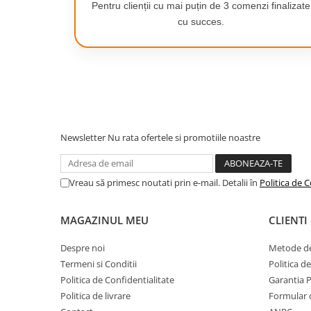
Pentru clienții cu mai puțin de 3 comenzi finalizate
Camping
cu succes.
Centuri de Slabit
Componente si Piese Biciclete
Huse protectie biciclete
Lumini bicicleta
Rucsacuri
AVANTAJELE SETULUI:
Newsletter
Nu rata ofertele si promotiile noastre
TV, Audio-Video & Foto
PANA LA 23.000 DE MARGELE
-
Accesorii foto & video
de distractie!
Binocluri
Vreau să primesc noutati prin e-mail. Detalii în
Politica de C
22 DE CULORI DIFERITE DE MARGELE
- duceti-va proiecte
Boxe Portabile
ITI TINE COPILUL OCUPAT MULT TIMP
- lasa-l pe micutul
MAGAZINUL MEU
CLIENTI
procesul creativ si bucura-te de un moment de relaxare pe
Casti Wireless
CUTIE DE DEPOZITARE
- cu compartimente speciale, detas
Dispozitive Spionaj
margele
Despre noi
Metode de
CREATI-VA PROPRIILE
Termeni si Conditii
Politica d
Videoproiectoare
Politica de Confidentialitate
Garantia 
ARTA
Politica de livrare
Formular 
Poti decora camera copilului tau cu poze calcate, le po