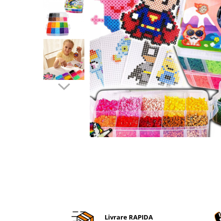
Accesorii auto interioare
Aspiratoare Auto
Produse Cosmetica Auto
Scule auto
Casa, Gradina & Bricolaj
Accesorii mese si scaune
Accesorii prize si intrerupatoare
Becuri
Clesti si Patenti
Corpuri de iluminat interior
Covorase Baie
Dulapuri Textile
Echipamente protectia muncii
Folii si pungi alimentare
Frapiere si Clesti Gheata
Livrare RAPIDA