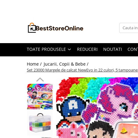
Toate Produsele
Accesorii aparate climatizare
Accesorii console gaming
Accesorii si Piese Aspiratoare
TOATE PRODUSELE
REDUCERI
NOUTATI
CON
Aspiratoare Universale
Home /
Jucarii, Copii & Bebe /
Dyson
Set 23000 Margele de calcat NewEvo in 22 culori, 5 tampoane t
iRobot Roomba
Karcher Parkside
Philips
Tefal Rowenta X-Force Flex
Xiaomi Roborock
Aspiratoare
Auto Moto