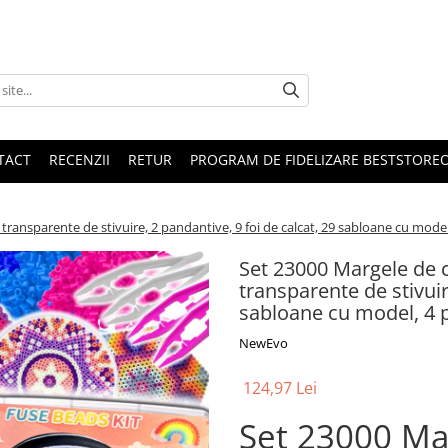
TACT
RECENZII
RETUR
PROGRAM DE FIDELIZARE BESTSTORE
ransparente de stivuire, 2 pandantive, 9 foi de calcat, 29 sabloane cu model
Set 23000 Margele de 
transparente de stivuir
sabloane cu model, 4 p
NewEvo
124,97 Lei
Set 23000 Ma