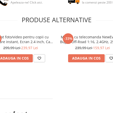
Apeleaza-ne! Click aici.
la comenzi peste 200
PRODUSE ALTERNATIVE
at foto/video pentru copii cu
Mașină cu telecomanda NewE
%
-33%
re instant, Ecran 2.4 inch, Card
Buggy Off-Road 1:16, 2.4GHz, 2
2 GB, Incarcare USB, 5 Carioci
rază 40 m, LED, suspensie amor
299,99 Lei
239,97 Lei
239,99 Lei
159,97 Lei
e, 3 Role Hartie de Imprimanta
2 acumulatori, albastru/ne
Aparate Foto cu Printare Instant
ADAUGA IN COS
ADAUGA IN COS
pentru Copii,