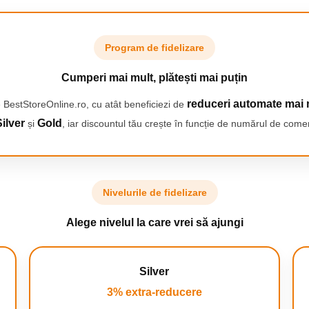
rgele, copilul tau se va confrunta
ci ii va cere sa petreaca mult
Program de fidelizare
Cumperi mai mult, plătești mai puțin
reduceri automate mai 
 BestStoreOnline.ro, cu atât beneficiezi de
ilver
Gold
și
, iar discountul tău crește în funcție de numărul de comen
Nivelurile de fidelizare
Alege nivelul la care vrei să ajungi
Silver
3% extra-reducere