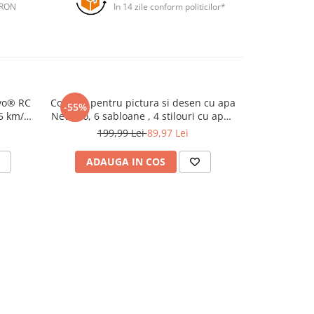
 RON
In 14 zile conform politicilor*
vo® RC
Covoras pentru pictura si desen cu apa
Lampa de V
-55%
-40%
5 km/h,
NewEvo, 6 sabloane , 4 stilouri cu apa ,
Ratusca Ad
tizată,
100x80 cm
Lumina Calda,
199,99 Lei
89,97 Lei
149
gru
Cronometru, P
Suport 
ADAUGA IN COS
ADAU