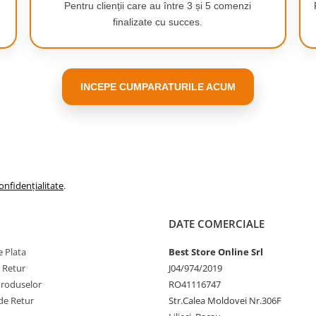
Pentru clienții care au între 3 și 5 comenzi
finalizate cu succes.
INCEPE CUMPARATURILE ACUM
 pentru ore intregi
onfidențialitate
.
le la un nivel cu totul nou
 tau sa se implice pe deplin in
DATE COMERCIALE
ntru tine
abile pentru fiecare culoare de
 Plata
Best Store Online Srl
 OPERE DE
e Retur
J04/974/2019
Produselor
RO41116747
de Retur
Str.Calea Moldovei Nr.306F
ti atasa ca breloc de chei, le