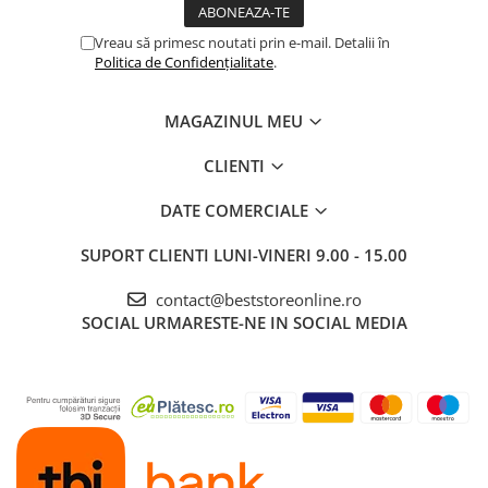
EXCLUSIV PENTRU
Vreau să primesc noutati prin e-mail. Detalii în
MÂNERELE ORAL-B iO
Politica de Confidențialitate
.
Obțineți o curățare
superioară cu capătul de
periaj exclusiv pentru periuța
MAGAZINUL MEU
electrică Oral-B iO.
CLIENTI
DATE COMERCIALE
SUPORT CLIENTI
LUNI-VINERI 9.00 - 15.00
contact@beststoreonline.ro
SOCIAL
URMARESTE-NE IN SOCIAL MEDIA