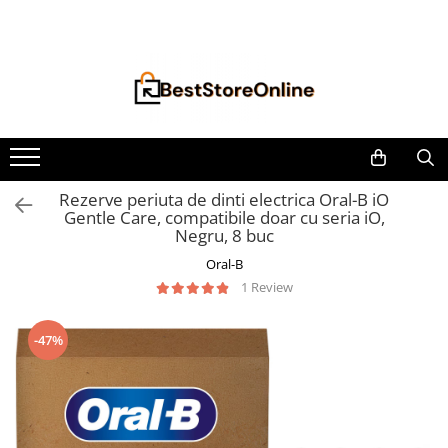
Toate Produsele
Accesorii aparate climatizare
Accesorii console gaming
Accesorii si Piese Aspiratoare
Aspiratoare Universale
Rezerve periuta de dinti electrica Oral-B iO
Gentle Care, compatibile doar cu seria iO,
Dyson
Negru, 8 buc
iRobot Roomba
Oral-B
Karcher Parkside
1 Review
Philips
Tefal Rowenta X-Force Flex
-47%
Xiaomi Roborock
Aspiratoare
Auto Moto