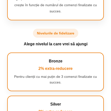
crește în funcție de numărul de comenzi finalizate cu
succes.
ÎNLOCUIȚI O DATĂ LA 3
Nivelurile de fidelizare
LUNI
Medicii dentiști recomandă
Alege nivelul la care vrei să ajungi
schimbarea capătului de
periaj la fiecare 3 luni.
Bronze
2% extra-reducere
Pentru clienții cu mai puțin de 3 comenzi finalizate cu
succes.
PERI CARE ÎȘI SCHIMBĂ
CULOARE
Capetele de periaj Oral-B de
rezervă au peri care își
Silver
schimbă culoarea pentru a