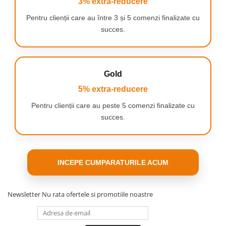
3% extra-reducere
semnala când trebuie
înlocuite pentru a maximiza
Pentru clienții care au între 3 și 5 comenzi finalizate cu
curățarea.
succes.
Gold
5% extra-reducere
PERI CARE ÎȘI SCHIMBĂ
Pentru clienții care au peste 5 comenzi finalizate cu
CULOARE
succes.
Capetele de periaj Oral-B de
rezervă au peri care își
schimbă culoarea pentru a
semnala când trebuie
înlocuite pentru a maximiza
INCEPE CUMPARATURILE ACUM
curățarea.
Newsletter
Nu rata ofertele si promotiile noastre