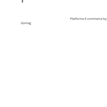
Creat cu ❤ și cu 🧠 de TrifanDan.ro
Platforma E-commerce by
Gomag
Stii mereu cat te periezi
Cu
timerul incorporat in maner
, periuta va vibra scur
pentru a recomanda schimbarea cadranului. Astfel, vei r
periaj recomandat de medicii stomatologi.