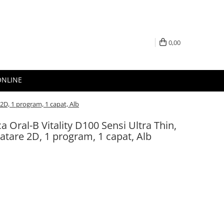
0,00
ONLINE
e 2D, 1 program, 1 capat, Alb
ca Oral-B Vitality D100 Sensi Ultra Thin,
ratare 2D, 1 program, 1 capat, Alb