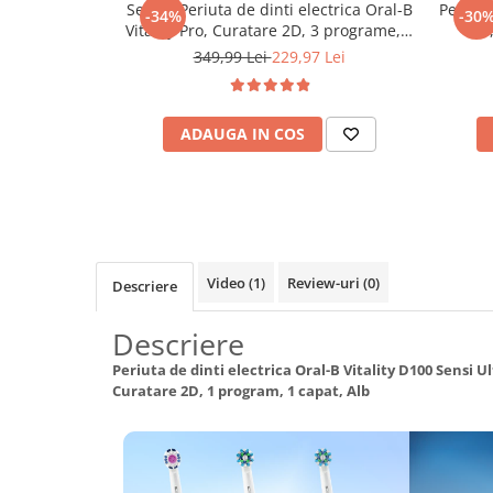
Set 2 x Periuta de dinti electrica Oral-B
Periuta
-34%
-30
Maturi, mopuri si galeti
Vitality Pro, Curatare 2D, 3 programe, 1
Pro
Incarcator, 2 Capete, Negru/Violet
I
Organizare si depozitare
349,99 Lei
229,97 Lei
Pistoale de lipit
Termometre bucatarie
ADAUGA IN COS
Tigai si Seturi
Unelte si aparate de masura
Uscatoare Rufe
Veioze si Lampi
Video
(1)
Review-uri
(0)
Descriere
Vopsele si Pigmenti
Console, Jocuri & Accesorii
Descriere
Electrocasnice & Climatizare
Periuta de dinti electrica Oral-B Vitality D100 Sensi Ul
Aparate de vidat
Curatare 2D, 1 program, 1 capat, Alb
Aspiratoare
Blendere & Tocatoare
Fiare, statii & aparate de calcat cu