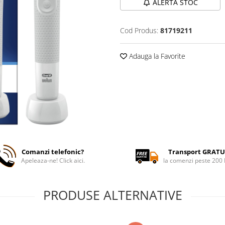
ALERTA STOC
Cod Produs:
81719211
Adauga la Favorite
Comanzi telefonic?
Transport GRATU
Apeleaza-ne! Click aici.
la comenzi peste 200
PRODUSE ALTERNATIVE