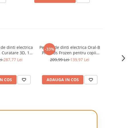
 de dinti electrica
Periuta de dinti electrica Oral-B
Periuta de 
-33%
-30%
, Curatare 3D, 1
Pro Kids Frozen pentru copii,
Vitality 
apat de periaj,
Curatare 2D, 2 programe, 1
programe
ei
287,77 Lei
209,99 Lei
139,97 Lei
199,9
ru/Roz
capat, 4 autocolante, trusa de
c
calatorie, Albastru
N COS
ADAUGA IN COS
ADAUG