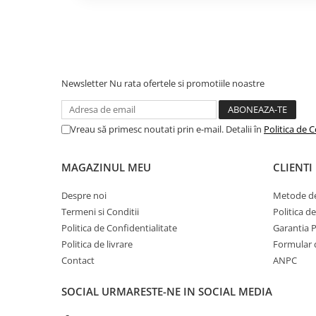
Camping
Centuri de Slabit
Componente si Piese Biciclete
Indeparteaza pana la 100% placa bacteriana *
Huse protectie biciclete
Newsletter
Nu rata ofertele si promotiile noastre
Periuta Oral-B Vitality Sensi Ultra Thin asigura o curatar
la 100% mai multa placa bacteriana fata de o periuta ma
Lumini bicicleta
Rucsacuri
Multumita tehnologiei cu care este dotata, periuta Oral-B
Vreau să primesc noutati prin e-mail. Detalii în
Politica de C
7.600 de rotatii la fiecare minut.
TV, Audio-Video & Foto
Accesorii foto & video
MAGAZINUL MEU
CLIENTI
* prin eliminarea petelor de suprafata
Binocluri
Despre noi
Metode de
Boxe Portabile
Termeni si Conditii
Politica d
Politica de Confidentialitate
Garantia 
Casti Wireless
Politica de livrare
Formular 
Dispozitive Spionaj
Contact
ANPC
Videoproiectoare
SOCIAL
URMARESTE-NE IN SOCIAL MEDIA