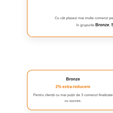
Smartwatch-uri
Timer integrat
Temporizatorul incorporat va anunta
PC, Periferice & Software
periat timp de doua minute asa c
Dispozitive Spionaj
stomatolog.
Cu cât plasezi mai multe comenzi pe
Hub-uri
Bronze
S
în grupurile
,
Mini Imprimante
Organizatorare Cabluri
Periferice
Baterie ce dureaza mai mult de
Mouse
Bateria de tip Litiu-Ion poate dur
Statia de incarcare este suficient d
Mousepad
blat sau chiuveta de baie.
Tastaturi
Unitati optice externe
Bronze
Rack Hard-disk
2% extra-reducere
Sport & Travel
Antifurt bicicleta
Pentru clienții cu mai puțin de 3 comenzi finalizate
Cap de periaj create in colabora
cu succes.
Aparate vibromasaj
Oral-B PRO 3 si capetele de perie s
curatare optima. Capetele de perie 
Articole voiaj