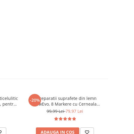
celulitic
Kit reparatii suprafete din lemn
Set Pila el
-20%
-55%
, pentru
NewEvo, 8 Markere cu Cerneala
NewEvo®, 
calzire cu
Uleioasa, 8 Creioane Cerate, 12 Tuburi
1200 mAh
99,99 Lei
79,97 Lei
/Negru
Vopsea, 12 Pensule, Ascutitoare
Capete inc
incluse
ADAUGA IN COS
AD