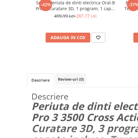
Set 2x Periuta de dinti electrica Oral-B
Periut
-42%
-37
Maturi, mopuri si galeti
Pro 1, Curatare 3D, 1 program, 1 capat
Tehnol
de periaj, Negru/Roz
Intel
Organizare si depozitare
499,99 Lei
287,77 Lei
Senzo
Pistoale de lipit
mod
Termometre bucatarie
ADAUGA IN COS
Tigai si Seturi
Unelte si aparate de masura
Uscatoare Rufe
Veioze si Lampi
Review-uri
(0)
Descriere
Vopsele si Pigmenti
Console, Jocuri & Accesorii
Descriere
Electrocasnice & Climatizare
Periuta de dinti elect
Aparate de vidat
Pro 3 3500 Cross Acti
Aspiratoare
Curatare 3D, 3 progr
Blendere & Tocatoare
Fiare, statii & aparate de calcat cu