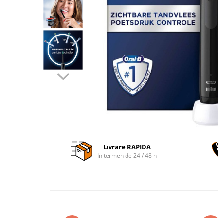
Accesorii auto interioare
Aspiratoare Auto
Produse Cosmetica Auto
Scule auto
Casa, Gradina & Bricolaj
Accesorii mese si scaune
Accesorii prize si intrerupatoare
Becuri
Clesti si Patenti
Corpuri de iluminat interior
Livrare RAPIDA
Covorase Baie
In termen de 24 / 48 h
Dulapuri Textile
Echipamente protectia muncii
Folii si pungi alimentare
Frapiere si Clesti Gheata