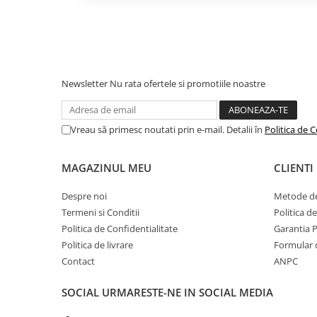
superioara fata de o periuta de din
Camping
Centuri de Slabit
Componente si Piese Biciclete
Huse protectie biciclete
Newsletter
Nu rata ofertele si promotiile noastre
Oral-B Marca #1 recomandata de
Lumini bicicleta
intreaga lume*
Periutele de dinti sunt proiectate 
Rucsacuri
Vreau să primesc noutati prin e-mail. Detalii în
Politica de C
iar Oral-B este marca #1 recomanda
TV, Audio-Video & Foto
intreaga lume.
* Pe baza sondajelor efectuate in p
Accesorii foto & video
MAGAZINUL MEU
CLIENTI
2020 si confirmate ca fiind semnifica
Binocluri
incredere de 95% de catre Radius I
Despre noi
Metode de
2020.
Boxe Portabile
Termeni si Conditii
Politica d
Politica de Confidentialitate
Garantia 
Casti Wireless
Politica de livrare
Formular 
Dispozitive Spionaj
Contact
ANPC
Videoproiectoare
Pachetul contine:
- 1 x Periuta Oral B Pro 3
SOCIAL
URMARESTE-NE IN SOCIAL MEDIA
- 2 x Capete de periaj Cross Action
- 1 x Trusa de calatorie