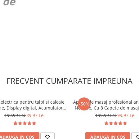
 de
giile semnaland daca periati
FRECVENT CUMPARATE IMPREUNA
​° devine rosu si incetineste
 electrica pentru talpi si calcaie
Aparat de masaj profesional anti
-50%
e, Display digital, Acumulator
NewEvo, Cu 8 Capete de masaj
mAh, 2 viteze, 2000 rot/min, 3
Tonifiere, Relaxare si Slabit, In
199,99 Lei
89,97 Lei
199,99 Lei
99,97 Lei
incluse, LED lanterna, Accesorii
Infrarosu, Putere 28W, Alb
se, Indepartare piele moarta,
Indeparta
ADAUGA IN COS
ADAUGA IN COS