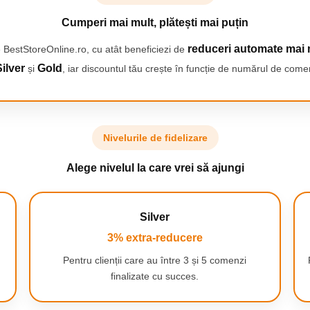
 printr-o vibratie cand ati
Cumperi mai mult, plătești mai puțin
um recomanda medicul
reduceri automate mai 
 BestStoreOnline.ro, cu atât beneficiezi de
ilver
Gold
și
, iar discountul tău crește în funcție de numărul de comen
 2 saptamani
Nivelurile de fidelizare
a mai mult de doua saptamani.
e mica pentru a se potrivi pe un
Alege nivelul la care vrei să ajungi
Silver
3% extra-reducere
Pentru clienții care au între 3 și 5 comenzi
re cu medicii stomatologi
finalizate cu succes.
unt proiectate pentru o
Oral-B ofera o curatare