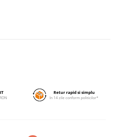
IT
Retur rapid si simplu
 RON
In 14 zile conform politicilor*