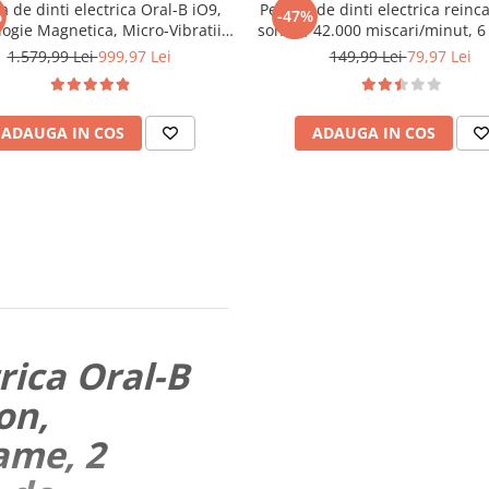
a de dinti electrica Oral-B iO9,
Periuta de dinti electrica reinc
%
-47%
ogie Magnetica, Micro-Vibratii,
sonica, 42.000 miscari/minut, 
igenta artificiala, Display led,
smart de curatare cu temporiz
1.579,99 Lei
999,97 Lei
149,99 Lei
79,97 Lei
r de presiune Smart, Timer, 7
capete de periuta inlocuibile,
uri, 1 capat, Suport rezerve,
Rezistent la apa, cablu USB, b
Incarcator magnet
500mAh, s
ADAUGA IN COS
ADAUGA IN COS
rica Oral-B
on,
ame, 2