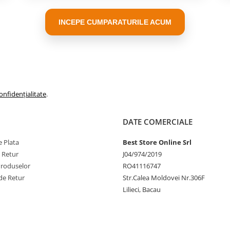
ti manuala.
INCEPE CUMPARATURILE ACUM
 medicii stomatologi din
impreuna cu medicii stomatologi
onfidențialitate
.
ta de medicii stomatologi din
erioada noiembrie 2018 - iunie
DATE COMERCIALE
tive statistic la un nivel de
llumination, 15 septembrie
 Plata
Best Store Online Srl
e Retur
J04/974/2019
Produselor
RO41116747
de Retur
Str.Calea Moldovei Nr.306F
Lilieci, Bacau