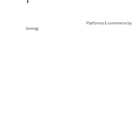
- 1 x Incarcator standard
Creat cu ❤ și cu 🧠 de TrifanDan.ro
Platforma E-commerce by
Gomag