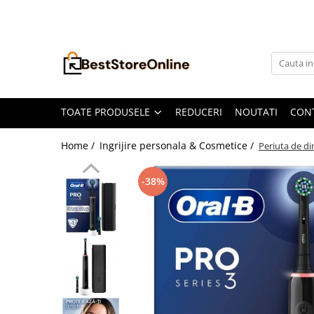
Toate Produsele
Accesorii aparate climatizare
Accesorii console gaming
Accesorii si Piese Aspiratoare
TOATE PRODUSELE
REDUCERI
NOUTATI
CON
Aspiratoare Universale
Home /
Ingrijire personala & Cosmetice /
Periuta de di
Dyson
iRobot Roomba
-38%
Karcher Parkside
Philips
Tefal Rowenta X-Force Flex
Xiaomi Roborock
Aspiratoare
Auto Moto