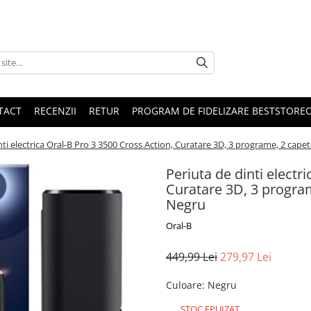
TACT
RECENZII
RETUR
PROGRAM DE FIDELIZARE BESTSTORE
nti electrica Oral-B Pro 3 3500 Cross Action, Curatare 3D, 3 programe, 2 capet
Periuta de dinti electr
Curatare 3D, 3 program
Negru
Oral-B
449,99 Lei
279,97 Lei
Culoare
:
Negru
STOC EPUIZAT