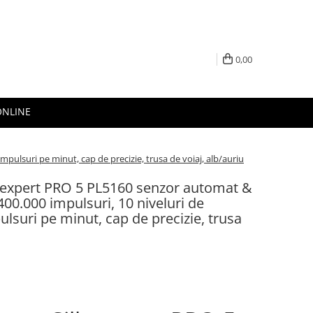
0,00
ONLINE
mpulsuri pe minut, cap de precizie, trusa de voiaj, alb/auriu
k-expert PRO 5 PL5160 senzor automat &
400.000 impulsuri, 10 niveluri de
ulsuri pe minut, cap de precizie, trusa