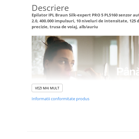
abur
Descriere
Generatoare Ozon
Epilator IPL Braun Silk-expert PRO 5 PL5160 senzor a
2.0, 400.000 impulsuri, 10 niveluri de intensitate, 125
Prajitoare de paine
precizie, trusa de voiaj, alb/auriu
Sandwich-maker
Ghiozdane si genti
Ingrijire personala & Cosmetice
Periute de dinti electrice
Accesorii Periute de Dinti Electrice
Accesorii aparate de ras clasice
Accesorii aparate de ras electrice
VEZI MAI MULT
Aparate cosmetice
Informatii conformitate produs
Aparate de ras si tuns
Aparate masaj
Aparate pentru manichiura
pedichiura