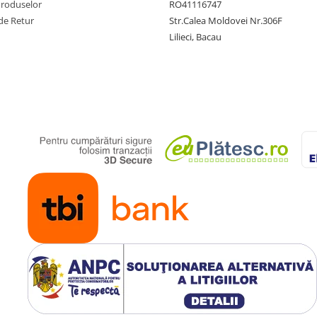
Produselor
RO41116747
de Retur
Str.Calea Moldovei Nr.306F
Lilieci, Bacau
tru sesiuni din cap pana in
ul, spatele, fata, axilele si chiar