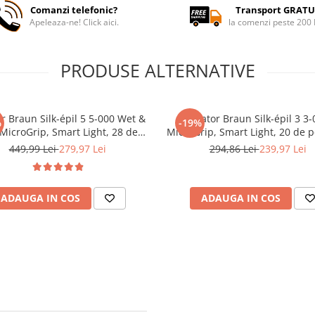
Comanzi telefonic?
Transport GRATU
Apeleaza-ne! Click aici.
la comenzi peste 200
PRODUSE ALTERNATIVE
or Braun Silk-épil 5 5-000 Wet &
Epilator Braun Silk-épil 3 3-
%
-19%
 MicroGrip, Smart Light, 28 de
MicroGrip, Smart Light, 20 de 
pensete, 2 viteze, Alb
Cap de ras + Pieptene, 2 vitez
449,99 Lei
279,97 Lei
294,86 Lei
239,97 Lei
ADAUGA IN COS
ADAUGA IN COS