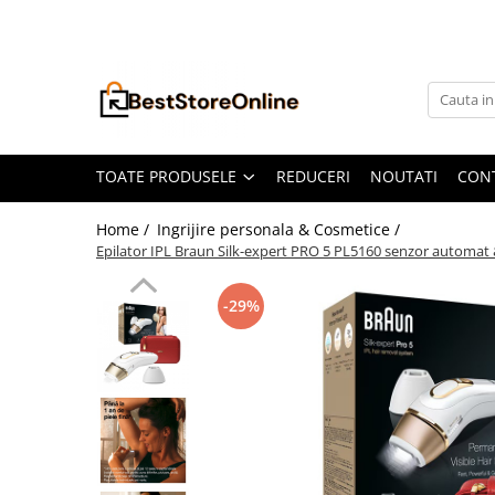
Toate Produsele
Accesorii aparate climatizare
Accesorii console gaming
Accesorii si Piese Aspiratoare
TOATE PRODUSELE
REDUCERI
NOUTATI
CON
Aspiratoare Universale
Home /
Ingrijire personala & Cosmetice /
Dyson
Epilator IPL Braun Silk-expert PRO 5 PL5160 senzor automat & c
iRobot Roomba
-29%
Karcher Parkside
Philips
Tefal Rowenta X-Force Flex
Xiaomi Roborock
Aspiratoare
Auto Moto