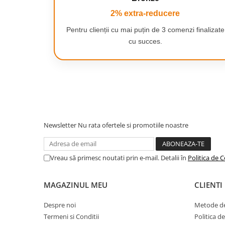
Camping
2% extra-reducere
Centuri de Slabit
Pentru clienții cu mai puțin de 3 comenzi finalizate
Componente si Piese Biciclete
cu succes.
Huse protectie biciclete
Pana la 1 an de piele fina ca la salon
Lumini bicicleta
Pana la 1 an de piele fina ca la salon*, tot
Rucsacuri
parului in doar 4 saptamani
(74% reducere a parului dupa 12 tratame
TV, Audio-Video & Foto
combinata pentru zona inghinala, picioare
Accesorii foto & video
*Respectand pasii din instructiuni. Rezult
Newsletter
Nu rata ofertele si promotiile noastre
Binocluri
Boxe Portabile
Vreau să primesc noutati prin e-mail. Detalii în
Politica de C
Casti Wireless
Dispozitive Spionaj
MAGAZINUL MEU
CLIENTI
Videoproiectoare
Despre noi
Metode de
Termeni si Conditii
Politica d