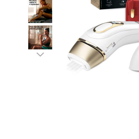
Accesorii auto interioare
Aspiratoare Auto
Produse Cosmetica Auto
Scule auto
Casa, Gradina & Bricolaj
Accesorii mese si scaune
Accesorii prize si intrerupatoare
Becuri
Clesti si Patenti
Corpuri de iluminat interior
Covorase Baie
Dulapuri Textile
Echipamente protectia muncii
Folii si pungi alimentare
Frapiere si Clesti Gheata