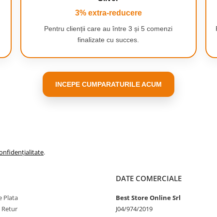
3% extra-reducere
Pentru clienții care au între 3 și 5 comenzi
finalizate cu succes.
ul acasa: reducere vizibila a
INCEPE CUMPARATURILE ACUM
nte saptamanale, valoare
, axila)
atele individuale pot varia
onfidențialitate
.
DATE COMERCIALE
 Plata
Best Store Online Srl
e Retur
J04/974/2019