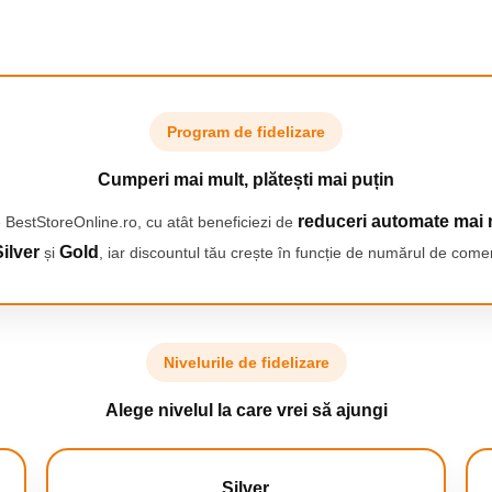
a tehnologiei Skin Pro 2.0*
aceea senzorul Skin Pro 2.0 cu
Program de fidelizare
ontinuu pielea adaptand astfel
a la diferitele zone ale
Cumperi mai mult, plătești mai puțin
 si viteza de deplasare a
omuna cu Cyden
reduceri automate mai 
 BestStoreOnline.ro, cu atât beneficiezi de
ilver
Gold
și
, iar discountul tău crește în funcție de numărul de comen
Nivelurile de fidelizare
Alege nivelul la care vrei să ajungi
Silver