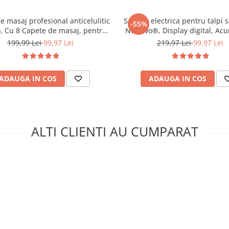
e masaj profesional anticelulitic
Set Pila electrica pentru talpi s
-55%
 Cu 8 Capete de masaj, pentru
NewEvo®, Display digital, Ac
e, Relaxare si Slabit, Incalzire cu
1200 mAh, 2 viteze, 2400 rot
199,99 Lei
99,97 Lei
219,97 Lei
99,97 Lei
arosu, Putere 28W, Alb/Negru
Capete incluse, LED lanterna, 
incluse, Indepartare piele m
Indeparta
ADAUGA IN COS
ADAUGA IN COS
ALTI CLIENTI AU CUMPARAT