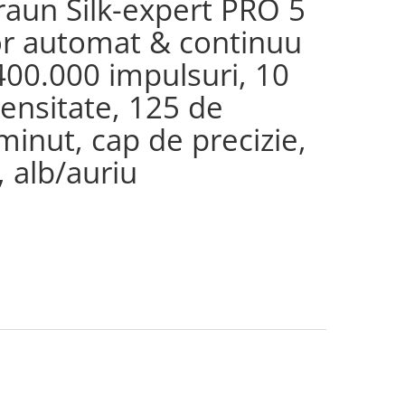
Braun Silk-expert PRO 5
r automat & continuu
 400.000 impulsuri, 10
tensitate, 125 de
minut, cap de precizie,
, alb/auriu