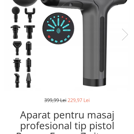
Pistoale de lipit
Perii de par electrice
Termometre bucatarie
Uscatoare de par
Tigai si Seturi
Unelte si aparate de masura
Uscatoare Rufe
Veioze si Lampi
Vopsele si Pigmenti
399,99 Lei
229,97 Lei
Aparat pentru masaj
profesional tip pistol