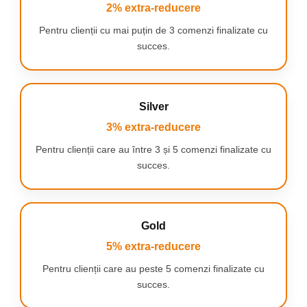
2% extra-reducere
diferitelor parti ale corpului.
Pentru clienții cu mai puțin de 3 comenzi finalizate cu
SPECIFICATII ECRANULUI
succes.
Indicator de presiune - punctele rosii inseamna ca ar trebui sa
aplicati aparatul de masaj pe corp cu mai putina forta.
indicator de viteza
Indicator de incarcare a bateriei
Butonul de pornire
Silver
3% extra-reducere
Pentru incarcarea
Pentru clienții care au între 3 și 5 comenzi finalizate cu
dispozitivului gasiti in cutia
succes.
acestuia un cablu de
incarcare USB TYPE-C 5V 1A
Gold
5% extra-reducere
Pentru clienții care au peste 5 comenzi finalizate cu
succes.