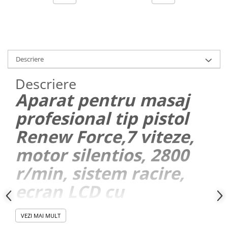
Descriere
Descriere
Aparat pentru masaj
profesional tip pistol
Renew Force,7 viteze,
motor silentios, 2800
r/min, sistem racire,
ecran LCD cu
touchscreen, oprire
VEZI MAI MULT