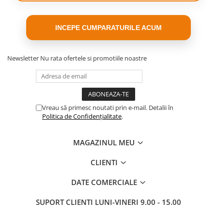
INCEPE CUMPARATURILE ACUM
Newsletter
Nu rata ofertele si promotiile noastre
Vreau să primesc noutati prin e-mail. Detalii în
Politica de Confidențialitate
.
MAGAZINUL MEU
CLIENTI
SETUL INCLUDE
pistol de masaj;
DATE COMERCIALE
10 capete interschimbabile
Cablu de incarcare USB-C
SUPORT CLIENTI
LUNI-VINERI 9.00 - 15.00
garnituri inlocuibile pentru capete de masaj
ambalaj original