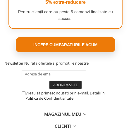
5% extra-reducere
manopera solida
placi de ozon de inalta calitate
Pentru clienții care au peste 5 comenzi finalizate cu
i-ai stabilit singur timpul de lucru
succes.
curatati aerul de cate ori simtiti nevoia
simplu de utilizat
Specificatii
Putere:
110W
Eficienta:
28,000 mg/h
INCEPE CUMPARATURILE ACUM
Temporizator incorporat:
1 – 60 min
Fabricat din:
otel inoxidabil de inalta calitate
Dimensiuni:
20 cm x 13.5 cm x 13.5 cm
Newsletter
Nu rata ofertele si promotiile noastre
Vreau să primesc noutati prin e-mail. Detalii în
Politica de Confidențialitate
.
MAGAZINUL MEU
CLIENTI