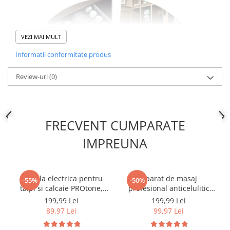
VEZI MAI MULT
Informatii conformitate produs
Review-uri
(0)
FRECVENT CUMPARATE
IMPREUNA
Set Pila electrica pentru
Aparat de masaj
-55%
-50%
talpi si calcaie PROtone,
profesional anticelulitic
Display digital, Acumulator
NewEvo, Cu 8 Capete de
199,99 Lei
199,99 Lei
1200 mAh, 2 viteze, 2000
masaj, pentru Tonifiere,
89,97 Lei
99,97 Lei
OZONATOR 28.000 mg/h – CURATA PERFECT, OMOARA
rot/min, 3 Capete incluse,
Relaxare si Slabit, Incalzire
BACTERIILE SI VIRUSURILE, IMPROSPATEAZA
LED lanterna, Accesorii
cu Infrarosu, Putere 28W,