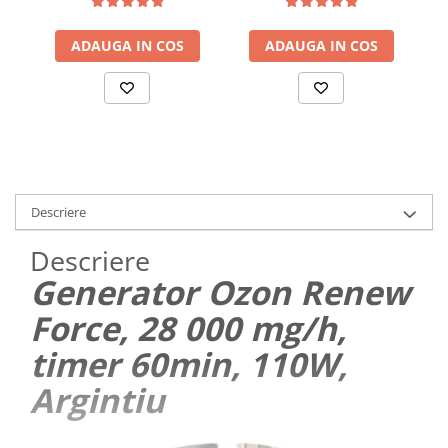
sous vide, lavabile in
30 cm bara de lipire,
masina de spalat, fara
Cutter Incorporat, Functie
BPA, transparent
ADAUGA IN COS
de Sigilare si Vidare
ADAUGA IN COS
Automata, G
Descriere
Descriere
Generator Ozon Renew
Force, 28 000 mg/h,
timer 60min, 110W,
Argintiu