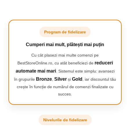
mirosul neplacut de vechi si murdarie
. Se ocupa de cele mai
profunde mirosuri precum:
fum de tigara
ardere
mucegai
Matrite
Program de fidelizare
animalelor
CUM SE UTILIZEAZA
Cumperi mai mult, plătești mai puțin
Conectati generatorul la priza
Folositi butonul pentru a seta timpul de ozonizare
Cu cât plasezi mai multe comenzi pe
Hai sa muncim!
reduceri
BestStoreOnline.ro, cu atât beneficiezi de
Veti obtine cele mai bune rezultate prin ozonarea camerei de
pana la 3 ori pe saptamana
automate mai mari
. Sistemul este simplu: avansezi
PRECAUTII
Bronze
Silver
Gold
în grupurile
,
și
, iar discountul tău
Nu trebuie
sa stati in camera
cat timp functioneaza
. Dupa ce
crește în funcție de numărul de comenzi finalizate cu
dispozitivul a terminat de functionare,
aeriseste
succes.
incaperea
pana cand mirosul specific
de ozon
este indepartat .
Processul de
evacuare
a ozonului din incapere dupa ce
generatorul se opreste este estimat sa dureze pana
la doua
ore
dupa ce nu mai functioneaza.
LOCURI DE APLICARE
Nivelurile de fidelizare
Case
Angro