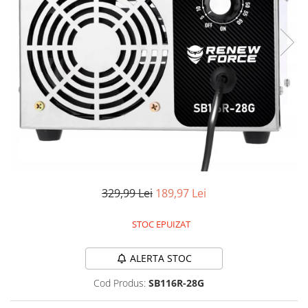
Pistoale de lipit
Perii de par electrice
Termometre bucatarie
Uscatoare de par
Tigai si Seturi
Unelte si aparate de masura
Uscatoare Rufe
Veioze si Lampi
Vopsele si Pigmenti
329,99 Lei
189,97 Lei
STOC EPUIZAT
ALERTA STOC
Cod Produs:
SB116R-28G