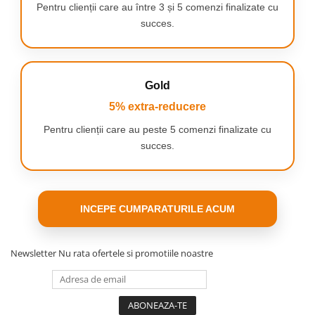
Pentru clienții care au între 3 și 5 comenzi finalizate cu
succes.
Gold
5% extra-reducere
Pentru clienții care au peste 5 comenzi finalizate cu
succes.
INCEPE CUMPARATURILE ACUM
Specificații tehnice
Brand:
NewEvo
Tip produs:
Dulap textil pliabil / Șifonier textil
Newsletter
Nu rata ofertele si promotiile noastre
Dimensiuni:
165 × 165 × 42 cm (L × Î × A)
Material husă:
Material textil nețesut din polipropilenă (PP),
respirabil, rezistent la uzură și ușor de întreținut
Structură:
Cadru metalic din țevi de oțel cu finisaj vopsit în
câmp electrostatic, pentru o rezistență sporită la coroziune