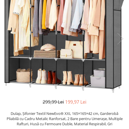
Pistoale de lipit
Perii de par electrice
Termometre bucatarie
Uscatoare de par
Tigai si Seturi
Unelte si aparate de masura
Uscatoare Rufe
Veioze si Lampi
Vopsele si Pigmenti
299,99 Lei
199,97 Lei
Dulap, Șifonier Textil NewEvo® XXL 165×165×42 cm, Garderobă
Pliabilă cu Cadru Metalic Ranforsat, 2 Bare pentru Umerașe, Multiple
Rafturi, Husă cu Fermoare Duble, Material Respirabil, Gri