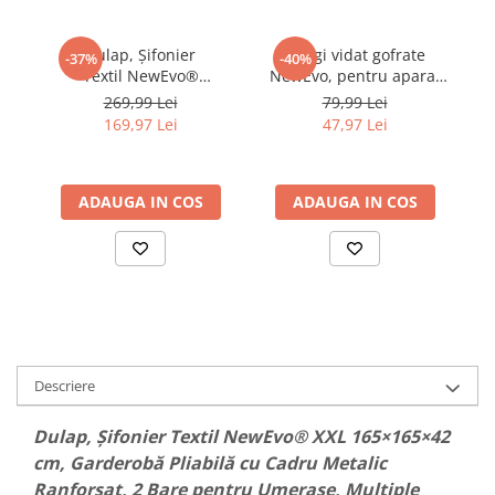
Dulap, Șifonier
Pungi vidat gofrate
-37%
-40%
Textil NewEvo®
NewEvo, pentru aparat
N
125×165×42 cm,
de vidat alimente, 1 rola,
269,99 Lei
79,99 Lei
Garderobă Pliabilă cu
28cm x 10m, reutilizabile,
b
169,97 Lei
47,97 Lei
Cadru Metalic Stabil, 4
rezistente, sous vide,
re
Zone pentru Umerașe,
lavabile in masina de
Rafturi Textile, Husă de
spalat, fara BPA,
m
ADAUGA IN COS
Protecție, Negru
ADAUGA IN COS
transparent
Descriere
Dulap, Șifonier Textil NewEvo® XXL 165×165×42
cm, Garderobă Pliabilă cu Cadru Metalic
Ranforsat, 2 Bare pentru Umerașe, Multiple