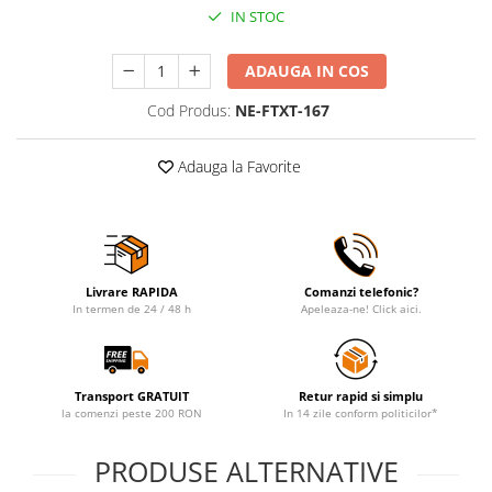
IN STOC
ADAUGA IN COS
Cod Produs:
NE-FTXT-167
Adauga la Favorite
Livrare RAPIDA
Comanzi telefonic?
In termen de 24 / 48 h
Apeleaza-ne! Click aici.
Transport GRATUIT
Retur rapid si simplu
la comenzi peste 200 RON
In 14 zile conform politicilor*
PRODUSE ALTERNATIVE