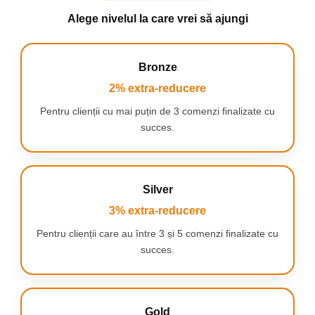
Alege nivelul la care vrei să ajungi
Bronze
2% extra-reducere
Pentru clienții cu mai puțin de 3 comenzi finalizate cu
succes.
Silver
3% extra-reducere
SIMPLU SI PRACTIC
Pentru clienții care au între 3 și 5 comenzi finalizate cu
succes.
Peria este
foarte usor de folosit si curatat.
Pur si simplu
introduceti capul si insurubati-l in bratul manerului si incepeti
curatarea. Dupa curatare, scoateti capul in acelasi mod si spalati-l
sub jet de apa pentru a indeparta murdaria si a-l usca.
Gold