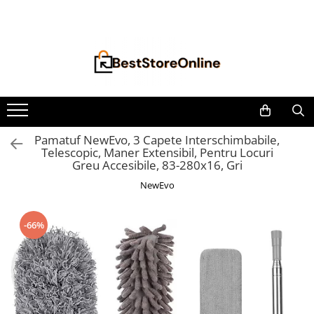
Toate Produsele
Accesorii aparate climatizare
Accesorii console gaming
Accesorii si Piese Aspiratoare
Aspiratoare Universale
Pamatuf NewEvo, 3 Capete Interschimbabile,
Telescopic, Maner Extensibil, Pentru Locuri
Dyson
Greu Accesibile, 83-280x16, Gri
iRobot Roomba
NewEvo
Karcher Parkside
Philips
-66%
Tefal Rowenta X-Force Flex
Xiaomi Roborock
Aspiratoare
Auto Moto