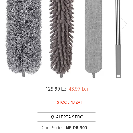
Accesorii auto interioare
Aspiratoare Auto
Produse Cosmetica Auto
Scule auto
Casa, Gradina & Bricolaj
Accesorii mese si scaune
Accesorii prize si intrerupatoare
Becuri
Clesti si Patenti
Corpuri de iluminat interior
129,99 Lei
43,97 Lei
Covorase Baie
Dulapuri Textile
STOC EPUIZAT
Echipamente protectia muncii
ALERTA STOC
Folii si pungi alimentare
Cod Produs:
NE-DB-300
Frapiere si Clesti Gheata