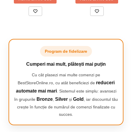
Instalare usoara
Datorita unui sistem simplu de asamblare, sacii nostri pot fi
instalati usor si rapid in aspirator, fara a fi nevoie sa depuneti un
efort suplimentar.
Program de fidelizare
Cumperi mai mult, plătești mai puțin
Cu cât plasezi mai multe comenzi pe
reduceri
BestStoreOnline.ro, cu atât beneficiezi de
automate mai mari
. Sistemul este simplu: avansezi
Bronze
Silver
Gold
în grupurile
,
și
, iar discountul tău
crește în funcție de numărul de comenzi finalizate cu
succes.