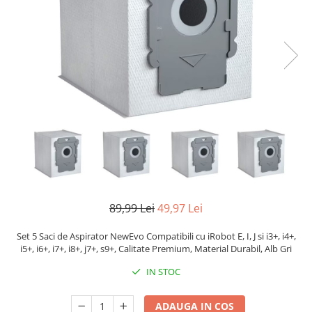
Pistoale de lipit
Perii de par electrice
Termometre bucatarie
Uscatoare de par
Tigai si Seturi
Unelte si aparate de masura
Uscatoare Rufe
Veioze si Lampi
Vopsele si Pigmenti
89,99 Lei
49,97 Lei
Set 5 Saci de Aspirator NewEvo Compatibili cu iRobot E, I, J si i3+, i4+,
i5+, i6+, i7+, i8+, j7+, s9+, Calitate Premium, Material Durabil, Alb Gri
IN STOC
ADAUGA IN COS