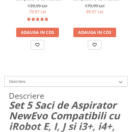
Roomba Combo R113840,
Roomba S9, S9+, 2 perii
i
139,99 Lei
179,99 Lei
1 perie tambur, 2 perii
tambur, 3 perii laterale, 3
i5
79,97 Lei
99,97 Lei
laterale, 2 filtre Hepa, 2
filtre Hepa, 3 saci
mop din microfibra
aspirator
Ma
ADAUGA IN COS
ADAUGA IN COS
Descriere
Descriere
Set 5 Saci de Aspirator
NewEvo Compatibili cu
iRobot E, I, J si i3+, i4+,