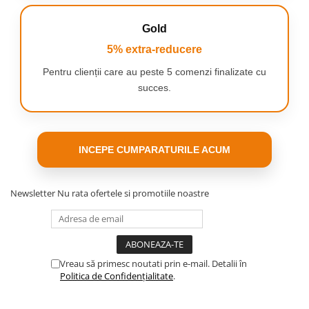
Comanda acum si
Gold
bucura-te de curatenia in
5% extra-reducere
casa ta!
Pentru clienții care au peste 5 comenzi finalizate cu
succes.
INCEPE CUMPARATURILE ACUM
Newsletter
Nu rata ofertele si promotiile noastre
Vreau să primesc noutati prin e-mail. Detalii în
Politica de Confidențialitate
.