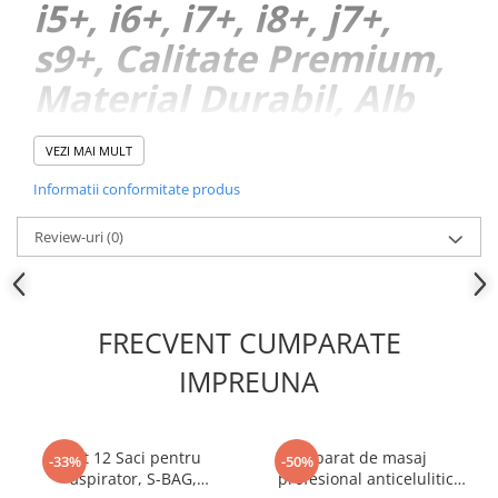
i5+, i6+, i7+, i8+, j7+,
s9+, Calitate Premium,
Material Durabil, Alb
Gri
VEZI MAI MULT
Informatii conformitate produs
Review-uri
(0)
FRECVENT CUMPARATE
IMPREUNA
Set 12 Saci pentru
Aparat de masaj
-33%
-50%
aspirator, S-BAG,
profesional anticelulitic